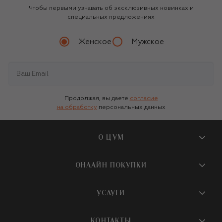
Чтобы первыми узнавать об эксклюзивных новинках и
специальных предложениях
Женское
Мужское
Продолжая, вы даете
согласие
на обработку
персональных данных
О ЦУМ
О магазине
ОНЛАЙН ПОКУПКИ
Новости и события
Вопросы и ответы
УСЛУГИ
Бутики и ПВЗ ЦУМ
Мобильное приложение
Контакты
Шопинг-сервисы
КОНТАКТЫ
Доставка