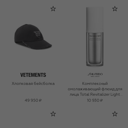
Хлопковая бейсболка
Комплексный
омолаживающий флюид для
лица Total Revitalizer Light
Fluid (70ml)
49 950 ₽
10 930 ₽