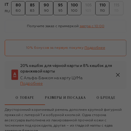
IT
80
85
90
95
100
105
110
115
80
85
90
95
100
105
110
115
RU
Получите заказ с примеркой
завтра c 10:00
10% бонусов за первую покупку
Подробнее
20% кешбэк для чёрной карты и 8% кешбэк для
оранжевой карты
С Альфа-Банком на карту ЦУМа
Подробнее
О ТОВАРЕ
РАЗМЕРЫ И ПОСАДКА
О БРЕНДЕ
Двусторонний коричневый ремень дополнен крупной фигурной
пряжкой с литерой Т и кобурной кнопкой. Одна сторона
аксессуара выполнена из лакированной прочной кожи с
тиснением под крокодила, другая – из гладкой наппы с едва
заметным блеском.