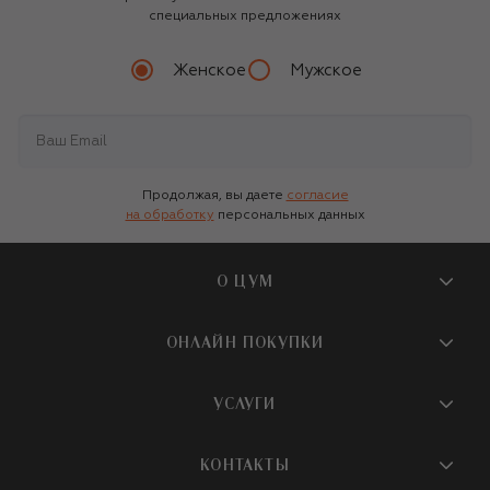
специальных предложениях
Женское
Мужское
Продолжая, вы даете
согласие
на обработку
персональных данных
О ЦУМ
О магазине
ОНЛАЙН ПОКУПКИ
Новости и события
Вопросы и ответы
УСЛУГИ
Бутики и ПВЗ ЦУМ
Мобильное приложение
Контакты
Шопинг-сервисы
КОНТАКТЫ
Доставка
Наша история