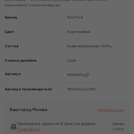
коричневой стороной наружу.
Бренд
Tom Ford
Цвет
Коричневый
Состав
Кожа натуральная: 100%;
Страна дизайна
США
Артикул
6886832
Артикул производителя
TB224/LCL236G
Ваш город
Москва
Другой город
Примерка в одном из 6 пунктов выдачи
Завтра
Подробнее
c 11:00