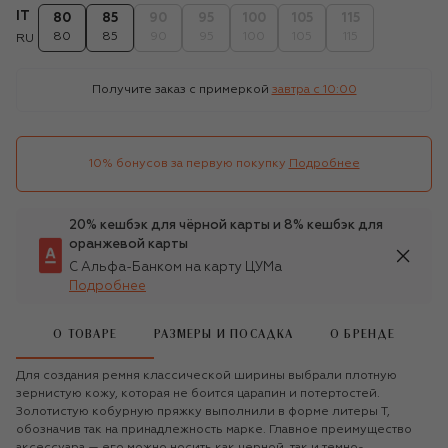
IT
80
85
90
95
100
105
115
80
85
90
95
100
105
115
RU
Получите заказ с примеркой
завтра c 10:00
10% бонусов за первую покупку
Подробнее
20% кешбэк для чёрной карты и 8% кешбэк для
оранжевой карты
С Альфа-Банком на карту ЦУМа
Подробнее
О ТОВАРЕ
РАЗМЕРЫ И ПОСАДКА
О БРЕНДЕ
Для создания ремня классической ширины выбрали плотную
зернистую кожу, которая не боится царапин и потертостей.
Золотистую кобурную пряжку выполнили в форме литеры T,
обозначив так на принадлежность марке. Главное преимущество
аксессуара — его можно носить как черной, так и темно-