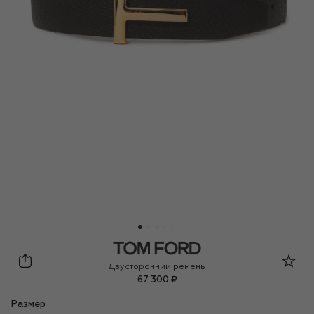
Tom Ford
Двусторонний ремень
67 300 ₽
Размер