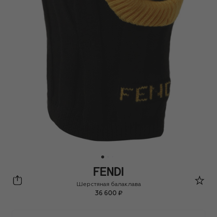
Fendi
Шерстяная балаклава
36 600 ₽