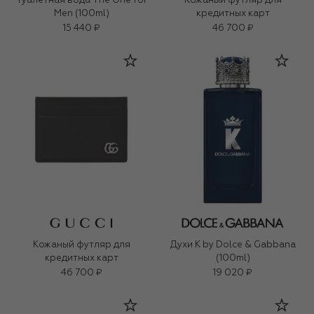
Туалетная вода The One for
Кожаный футляр для
Men (100ml)
кредитных карт
15 440 ₽
46 700 ₽
Кожаный футляр для
Духи K by Dolce & Gabbana
кредитных карт
(100ml)
46 700 ₽
19 020 ₽