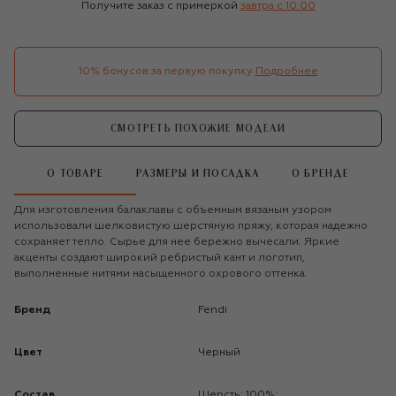
Получите заказ с примеркой
завтра c 10:00
10% бонусов за первую покупку
Подробнее
СМОТРЕТЬ ПОХОЖИЕ МОДЕЛИ
О ТОВАРЕ
РАЗМЕРЫ И ПОСАДКА
О БРЕНДЕ
Для изготовления балаклавы с объемным вязаным узором
использовали шелковистую шерстяную пряжу, которая надежно
сохраняет тепло. Сырье для нее бережно вычесали. Яркие
акценты создают широкий ребристый кант и логотип,
выполненные нитями насыщенного охрового оттенка.
Бренд
Fendi
Цвет
Черный
Состав
Шерсть: 100%;