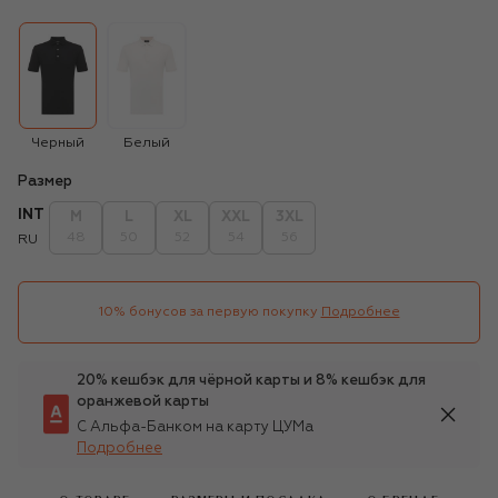
Черный
Белый
Размер
INT
M
L
XL
XXL
3XL
48
50
52
54
56
RU
10% бонусов за первую покупку
Подробнее
20% кешбэк для чёрной карты и 8% кешбэк для
оранжевой карты
С Альфа-Банком на карту ЦУМа
Подробнее