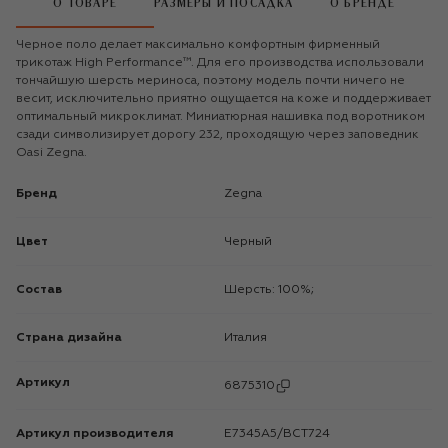
О ТОВАРЕ
РАЗМЕРЫ И ПОСАДКА
О БРЕНДЕ
Черное поло делает максимально комфортным фирменный
трикотаж High Performance™. Для его производства использовали
тончайшую шерсть мериноса, поэтому модель почти ничего не
весит, исключительно приятно ощущается на коже и поддерживает
оптимальный микроклимат. Миниатюрная нашивка под воротником
сзади символизирует дорогу 232, проходящую через заповедник
Oasi Zegna.
Бренд
Zegna
Цвет
Черный
Состав
Шерсть: 100%;
Страна дизайна
Италия
Артикул
6875310
Артикул производителя
E7345A5/BCT724