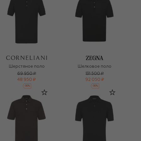
Шерстяное поло
Шелковое поло
69 950 ₽
131 500 ₽
48 950 ₽
92 050 ₽
-
30
%
-
30
%