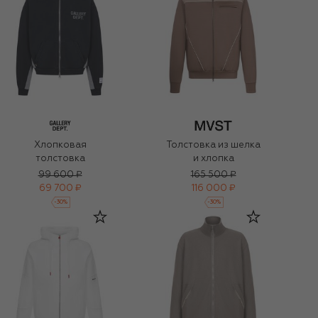
Хлопковая
Толстовка из шелка
толстовка
и хлопка
99 600 ₽
165 500 ₽
69 700 ₽
116 000 ₽
-
30
%
-
30
%