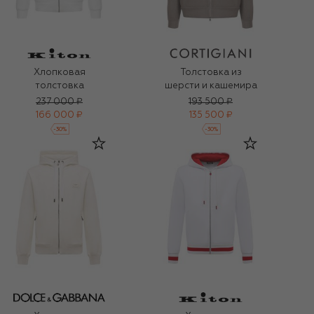
Хлопковая
Толстовка из
толстовка
шерсти и кашемира
237 000 ₽
193 500 ₽
166 000 ₽
135 500 ₽
-
30
%
-
30
%