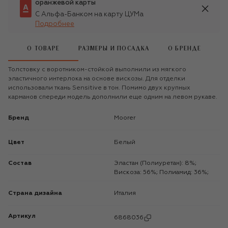
оранжевой карты
С Альфа-Банком на карту ЦУМа
Подробнее
О ТОВАРЕ
РАЗМЕРЫ И ПОСАДКА
О БРЕНДЕ
Толстовку с воротником-стойкой выполнили из мягкого
эластичного интерлока на основе вискозы. Для отделки
использовали ткань Sensitive в тон. Помимо двух крупных
карманов спереди модель дополнили еще одним на левом рукаве.
Бренд
Moorer
Цвет
Белый
Состав
Эластан (Полиуретан): 8%;
Вискоза: 56%; Полиамид: 36%;
Страна дизайна
Италия
Артикул
6868036