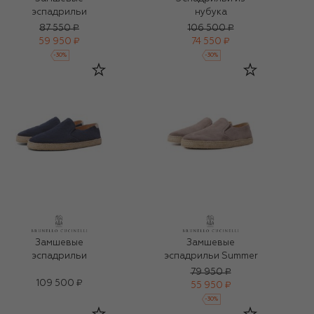
эспадрильи
нубука
87 550 ₽
106 500 ₽
59 950 ₽
74 550 ₽
-
30
%
-
30
%
Замшевые
Замшевые
эспадрильи
эспадрильи Summer
79 950 ₽
109 500 ₽
55 950 ₽
-
30
%