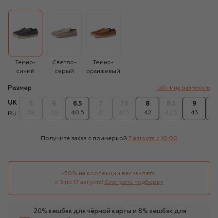
Темно-
Светло-
Темно-
синий
серый
оранжевый
Размер
Таблица размеров
UK
5
6
6.5
7
7.5
8
8.5
9
9
39
40
40.5
41
41.5
42
42.5
43
43
RU
Получите заказ с примеркой
7 августа c 10:00
-30% на коллекции весна-лето 

с 3 по 17 августа!
Смотреть подборку
20% кешбэк для чёрной карты и 8% кешбэк для