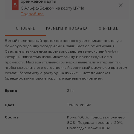
оранжевой карты
С Альфа-Банком на карту ЦУМа
Подробнее
О ТОВАРЕ
РАЗМЕРЫ И ПОСАДКА
О БРЕНДЕ
Белый полимерный протектор немного увеличивает плетеную
бежевую подошву эспадрилий и защищает ее от истирания.
Светлым оттенкам низа противопоставлен темно-синий нубук,
который мягкостью напоминает замшу и превосходит ее в
прочности. Мастера итальянской марки выделали материал так,
чтобы сохранить его естественный зернистый рисунок и при этом
создать бархатистую фактуру. На язычке – металлическая
брендированная заклепка с палладиевым покрытием.
Бренд
Zilli
Цвет
Темно-синий
Состав
Кожа: 100%; Подошва-полимер:
80%; Подошва-текстиль: 20%;
Подкладка-кожа: 100%;