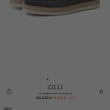
Zilli
Эспадрильи из нубука
106 500 ₽
74 550 ₽
-
30
%
Цвет