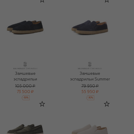
Замшевые
Замшевые
эспадрильи
эспадрильи Summer
105 000 ₽
79 950 ₽
73 500 ₽
55 950 ₽
-
30
%
-
30
%