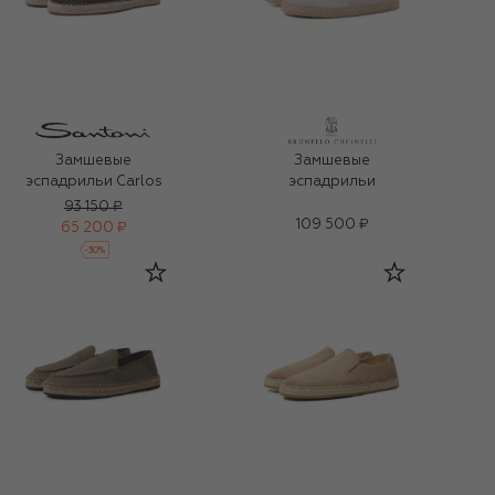
Замшевые
Замшевые
эспадрильи Carlos
эспадрильи
93 150 ₽
109 500 ₽
65 200 ₽
-
30
%