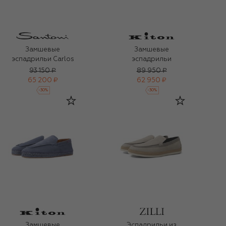
Замшевые
Замшевые
эспадрильи Carlos
эспадрильи
93 150 ₽
89 950 ₽
65 200 ₽
62 950 ₽
-
30
%
-
30
%
Замшевые
Эспадрильи из