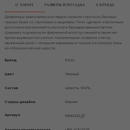
О ТОВАРЕ
РАЗМЕРЫ И ПОСАДКА
О БРЕНДЕ
Дизайнеры неаполитанской марки снизили строгость базовых
черных брюк со стрелками и защипами. Пояс сделали эластичным,
дополнили внутренней кулиской и брендированным патчем.
Ширинку подчеркнули фирменной алой пуговицей и таким же
ярким вшивным логотипом. Неизменными оставили слегка
зауженный крой с четырьмя карманами и тонкую костюмную ткань
из отборной мягкой шерсти.
Бренд
Kiton
Цвет
Черный
Состав
Шерсть: 100%;
Страна дизайна
Италия
Артикул
6862232
Артикул производителя
UP1LACK03711