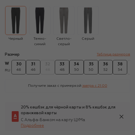
Черный
Темно-
Светло-
Серый
синий
серый
Размер
Таблица размеров
W
30
31
32
33
34
35
36
38
4
46
46
48
48
50
50
52
54
5
RU
Получите заказ с примеркой
завтра c 21:00
20% кешбэк для чёрной карты и 8% кешбэк для
оранжевой карты
С Альфа-Банком на карту ЦУМа
Подробнее