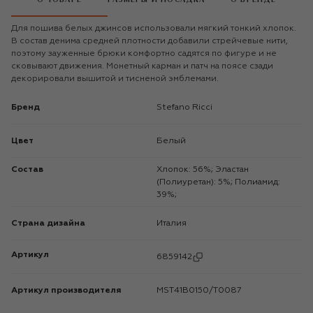
Для пошива белых джинсов использовали мягкий тонкий хлопок.
В состав денима средней плотности добавили стрейчевые нити,
поэтому зауженные брюки комфортно садятся по фигуре и не
сковывают движения. Монетный карман и патч на поясе сзади
декорировали вышитой и тисненой эмблемами.
Бренд
Stefano Ricci
Цвет
Белый
Состав
Хлопок: 56%; Эластан
(Полиуретан): 5%; Полиамид:
39%;
Страна дизайна
Италия
Артикул
6859142
Артикул производителя
MST41B0150/T0087