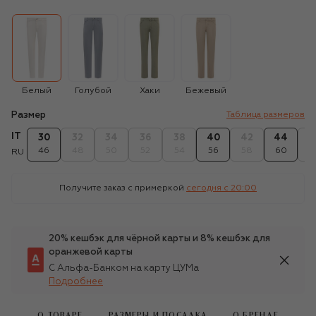
Белый
Голубой
Хаки
Бежевый
Размер
Таблица размеров
IT
30
32
34
36
38
40
42
44
4
46
48
50
52
54
56
58
60
6
RU
Получите заказ с примеркой
сегодня c 20:00
20% кешбэк для чёрной карты и 8% кешбэк для
оранжевой карты
С Альфа-Банком на карту ЦУМа
Подробнее
О ТОВАРЕ
РАЗМЕРЫ И ПОСАДКА
О БРЕНДЕ