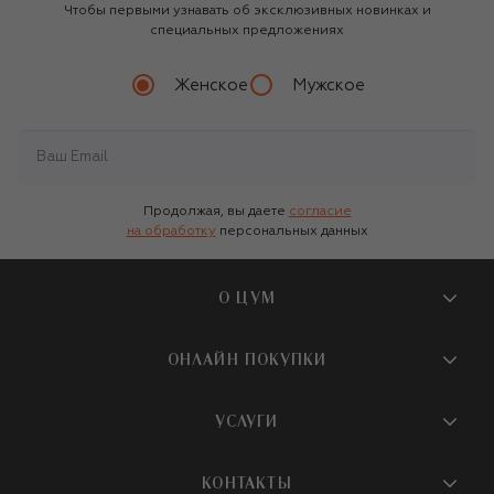
Чтобы первыми узнавать об эксклюзивных новинках и
специальных предложениях
Женское
Мужское
Продолжая, вы даете
согласие
на обработку
персональных данных
О ЦУМ
О магазине
ОНЛАЙН ПОКУПКИ
Новости и события
Вопросы и ответы
УСЛУГИ
Бутики и ПВЗ ЦУМ
Мобильное приложение
Контакты
Шопинг-сервисы
КОНТАКТЫ
Доставка