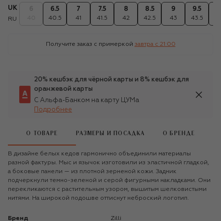
UK
6
6.5
7
7.5
8
8.5
9
9.5
1
40
40.5
41
41.5
42
42.5
43
43.5
4
RU
Получите заказ с примеркой
завтра c 21:00
20% кешбэк для чёрной карты и 8% кешбэк для
оранжевой карты
С Альфа-Банком на карту ЦУМа
Подробнее
О ТОВАРЕ
РАЗМЕРЫ И ПОСАДКА
О БРЕНДЕ
В дизайне белых кедов гармонично объединили материалы
разной фактуры. Мыс и язычок изготовили из эластичной гладкой,
а боковые панели — из плотной зерненой кожи. Задник
подчеркнули темно-зеленой и серой фигурными накладками. Они
перекликаются с растительным узором, вышитым шелковистыми
нитями. На широкой подошве оттиснут неброский логотип.
Бренд
Zilli