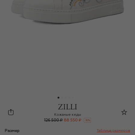
Zilli
Кожаные кеды
126 500 ₽
88 550 ₽
-
30
%
Размер
Таблица размеров