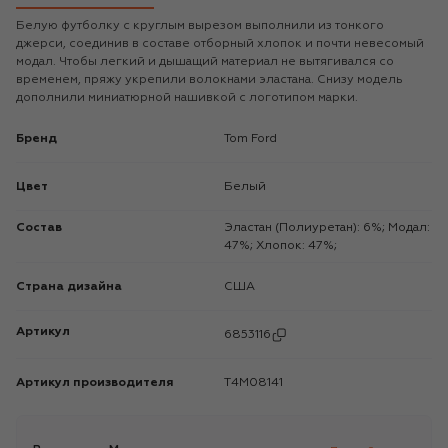
Белую футболку с круглым вырезом выполнили из тонкого
джерси, соединив в составе отборный хлопок и почти невесомый
модал. Чтобы легкий и дышащий материал не вытягивался со
временем, пряжу укрепили волокнами эластана. Снизу модель
дополнили миниатюрной нашивкой с логотипом марки.
Бренд
Tom Ford
Цвет
Белый
Состав
Эластан (Полиуретан): 6%; Модал:
47%; Хлопок: 47%;
Страна дизайна
США
Артикул
6853116
Артикул производителя
T4M08141