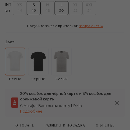
INT
XS
S
M
L
XL
XXL
44
46
48
50
52
54
RU
Получите заказ с примеркой
завтра c 17:00
Цвет
Белый
Черный
Серый
20% кешбэк для чёрной карты и 8% кешбэк для
оранжевой карты
С Альфа-Банком на карту ЦУМа
Подробнее
О ТОВАРЕ
РАЗМЕРЫ И ПОСАДКА
О БРЕНДЕ