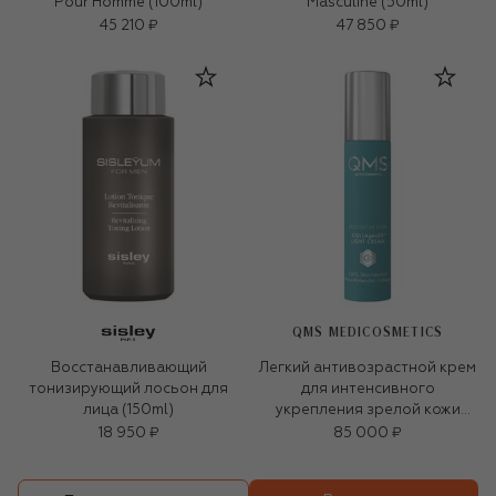
Pour Homme (100ml)
Masculine (50ml)
45 210 ₽
47 850 ₽
QMS MEDICOSMETICS
Восстанавливающий
Легкий антивозрастной крем
тонизирующий лосьон для
для интенсивного
лица (150ml)
укрепления зрелой кожи
«3D-коллаген» (50ml)
18 950 ₽
85 000 ₽