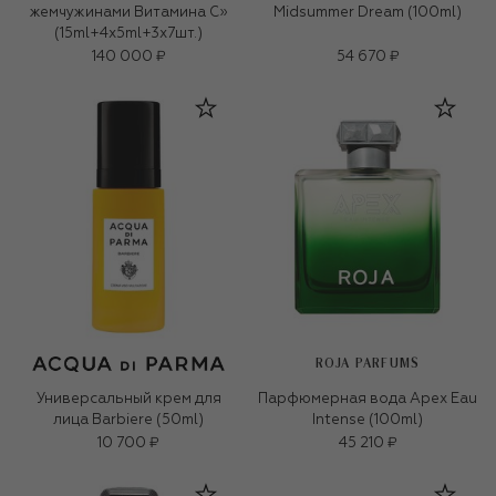
жемчужинами Витамина С»
Midsummer Dream (100ml)
(15ml+4x5ml+3x7шт.)
140 000 ₽
54 670 ₽
ROJA PARFUMS
Универсальный крем для
Парфюмерная вода Apex Eau
лица Barbiere (50ml)
Intense (100ml)
10 700 ₽
45 210 ₽