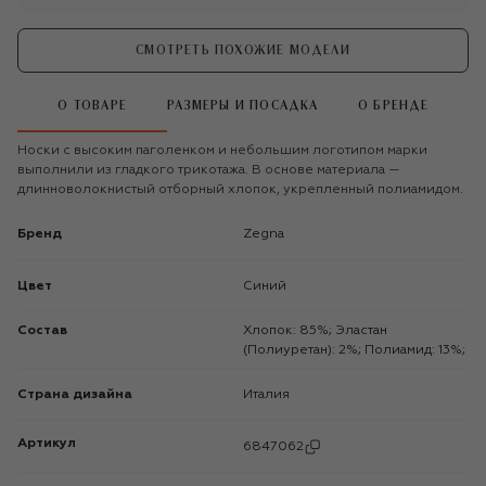
СМОТРЕТЬ ПОХОЖИЕ МОДЕЛИ
О ТОВАРЕ
РАЗМЕРЫ И ПОСАДКА
О БРЕНДЕ
Носки с высоким паголенком и небольшим логотипом марки
выполнили из гладкого трикотажа. В основе материала —
длинноволокнистый отборный хлопок, укрепленный полиамидом.
Бренд
Zegna
Цвет
Синий
Состав
Хлопок: 85%; Эластан
(Полиуретан): 2%; Полиамид: 13%;
Страна дизайна
Италия
Артикул
6847062