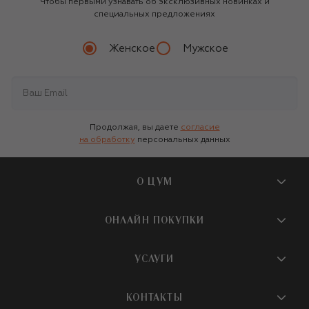
Чтобы первыми узнавать об эксклюзивных новинках и
специальных предложениях
Женское
Мужское
Продолжая, вы даете
согласие
на обработку
персональных данных
О ЦУМ
О магазине
ОНЛАЙН ПОКУПКИ
Новости и события
Вопросы и ответы
УСЛУГИ
Бутики и ПВЗ ЦУМ
Мобильное приложение
Контакты
Шопинг-сервисы
КОНТАКТЫ
Доставка
Наша история