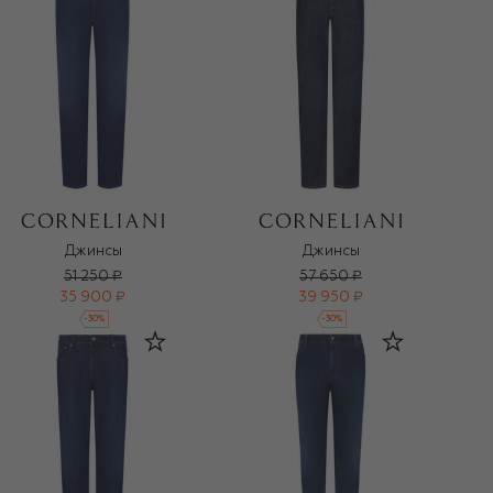
Джинсы
Джинсы
51 250 ₽
57 650 ₽
35 900 ₽
39 950 ₽
-
30
%
-
30
%