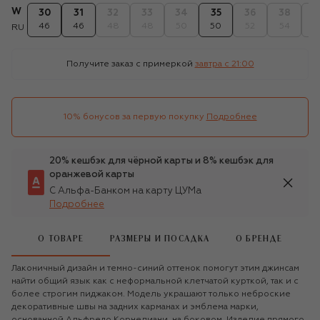
W
30
31
32
33
34
35
36
38
4
46
46
48
48
50
50
52
54
5
RU
Получите заказ с примеркой
завтра c 21:00
10% бонусов за первую покупку
Подробнее
20% кешбэк для чёрной карты и 8% кешбэк для
оранжевой карты
С Альфа-Банком на карту ЦУМа
Подробнее
О ТОВАРЕ
РАЗМЕРЫ И ПОСАДКА
О БРЕНДЕ
Лаконичный дизайн и темно-синий оттенок помогут этим джинсам
найти общий язык как с неформальной клетчатой курткой, так и с
более строгим пиджаком. Модель украшают только неброские
декоративные швы на задних карманах и эмблема марки,
основанной Альфредо Корнелиани, на боковом. Изделие прямого