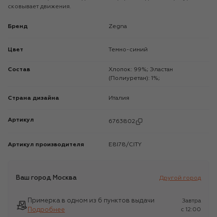
сковывает движения.
Бренд
Zegna
Цвет
Темно-синий
Состав
Хлопок: 99%; Эластан
(Полиуретан): 1%;
Страна дизайна
Италия
Артикул
6763802
Артикул производителя
E8I78/CITY
Ваш город
Москва
Другой город
Примерка в одном из 6 пунктов выдачи
Завтра
Подробнее
c 12:00