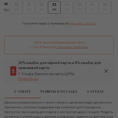
W
30
31
32
33
34
35
36
38
4
46
46
48
48
50
50
52
54
5
RU
Получите заказ с примеркой
сегодня c 20:00
-30% на коллекции весна-лето 

с 3 по 17 августа!
Смотреть подборку
20% кешбэк для чёрной карты и 8% кешбэк для
оранжевой карты
С Альфа-Банком на карту ЦУМа
Подробнее
О ТОВАРЕ
РАЗМЕРЫ И ПОСАДКА
О БРЕНДЕ
Джинсы универсального темно-синего цвета выглядят достаточно
лаконично, поэтому поддержат как комплект для городских
прогулок, так и наряд для офиса с нестрогим дресс-кодом. Модель
из мягкого стрейчевого денима комфортно садится по фигуре и не