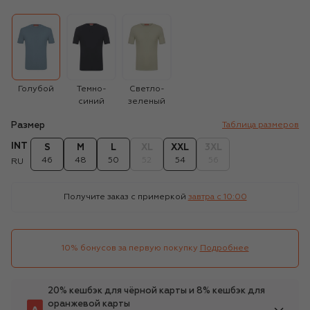
Голубой
Темно-
Светло-
синий
зеленый
Размер
Таблица размеров
INT
S
M
L
XL
XXL
3XL
46
48
50
52
54
56
RU
Получите заказ с примеркой
завтра c 10:00
10% бонусов за первую покупку
Подробнее
20% кешбэк для чёрной карты и 8% кешбэк для
оранжевой карты