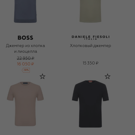
Джемпер из хлопка
Хлопковый джемпер
и лиоцелла
22 950 ₽
15 350 ₽
16 050 ₽
-
30
%