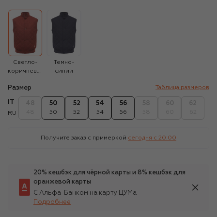
Светло-
Темно-
коричневый
синий
Размер
Таблица размеров
IT
48
50
52
54
56
58
60
62
48
50
52
54
56
58
60
62
RU
Получите заказ с примеркой
сегодня c 20:00
20% кешбэк для чёрной карты и 8% кешбэк для
оранжевой карты
С Альфа-Банком на карту ЦУМа
Подробнее