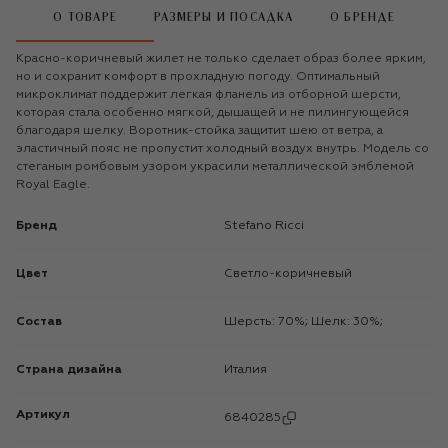
О ТОВАРЕ
РАЗМЕРЫ И ПОСАДКА
О БРЕНДЕ
Красно-коричневый жилет не только сделает образ более ярким,
но и сохранит комфорт в прохладную погоду. Оптимальный
микроклимат поддержит легкая фланель из отборной шерсти,
которая стала особенно мягкой, дышащей и не пилингующейся
благодаря шелку. Воротник-стойка защитит шею от ветра, а
эластичный пояс не пропустит холодный воздух внутрь. Модель со
стеганым ромбовым узором украсили металлической эмблемой
Royal Eagle.
Бренд
Stefano Ricci
Цвет
Светло-коричневый
Состав
Шерсть: 70%; Шелк: 30%;
Страна дизайна
Италия
Артикул
6840285