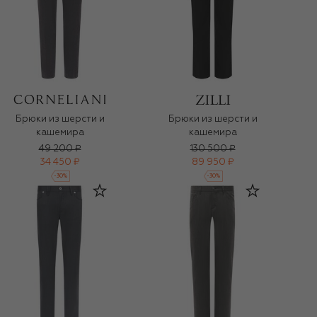
Брюки из шерсти и
Брюки из шерсти и
кашемира
кашемира
49 200 ₽
130 500 ₽
34 450 ₽
89 950 ₽
-
30
%
-
30
%