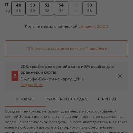
IT
48
50
52
54
56
58
48
50
52
54
56
58
RU
Получите заказ с примеркой
сегодня c 20:00
10% бонусов за первую покупку
Подробнее
20% кешбэк для чёрной карты и 8% кешбэк для
оранжевой карты
С Альфа-Банком на карту ЦУМа
Подробнее
О ТОВАРЕ
РАЗМЕРЫ И ПОСАДКА
О БРЕНДЕ
Создавая темно-серые брюки, дизайнеры марки, основанной
семьей Зенья, сделали ставку на лаконичность: слегка зауженная
модель с классической посадкой не сковывает движения, а мягкая
ткань из отборной шерсти и фактурного льна обеспечивает
оптимальную терморегуляцию и комфорт. Изделие с двумя парами