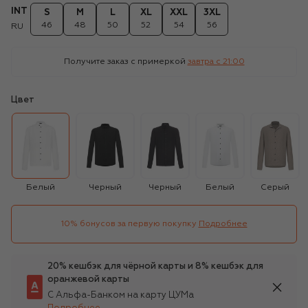
INT
S
M
L
XL
XXL
3XL
46
48
50
52
54
56
RU
Получите заказ с примеркой
завтра c 21:00
Цвет
Белый
Черный
Черный
Белый
Серый
10% бонусов за первую покупку
Подробнее
20% кешбэк для чёрной карты и 8% кешбэк для
оранжевой карты
С Альфа-Банком на карту ЦУМа