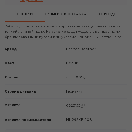
Подробнее
О ТОВАРЕ
РАЗМЕРЫ И ПОСАДКА
О БРЕНДЕ
Рубашку с фигурным низом и воротником «мандарин» сшили из
тонкой льняной ткани. На кокетке сзади модель с контрастными
брендированными пуговицами украсили фирменным патчем в тон.
Бренд
Hannes Roether
Цвет
Белый
Состав
Лен: 100%;
Страна дизайна
Германия
Артикул
6825153
Артикул производителя
MIL29SKE.608