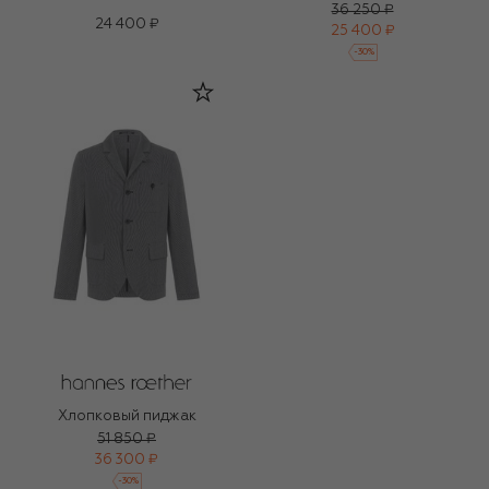
36 250 ₽
24 400 ₽
25 400 ₽
-
30
%
Хлопковый пиджак
51 850 ₽
36 300 ₽
-
30
%