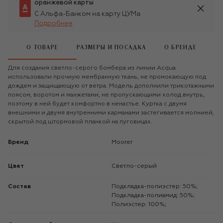
оранжевой карты
С Альфа-Банком на карту ЦУМа
Подробнее
О ТОВАРЕ
РАЗМЕРЫ И ПОСАДКА
О БРЕНДЕ
Для создания светло-серого бомбера из линии Acqua
использовали прочную мембранную ткань, не промокающую под
дождем и защищающую от ветра. Модель дополнили трикотажными
поясом, воротом и манжетами, не пропускающими холод внутрь,
поэтому в ней будет комфортно в ненастье. Куртка с двумя
внешними и двумя внутренними карманами застегивается молнией,
скрытой под штормовой планкой на пуговицах.
Бренд
Moorer
Цвет
Светло-серый
Состав
Подкладка-полиэстер: 50%;
Подкладка-полиамид: 50%;
Полиэстер: 100%;