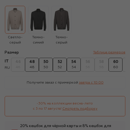
Светло-
Темно-
Темно-
серый
синий
серый
Размер
Таблица размеров
IT
46
48
50
52
54
56
58
60
6
46
48
50
52
54
56
58
60
6
RU
Получите заказ с примеркой
завтра c 10:00
-30% на коллекции весна-лето 

с 3 по 17 августа!
Смотреть подборку
20% кешбэк для чёрной карты и 8% кешбэк для