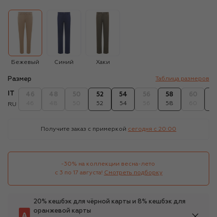
Бежевый
Синий
Хаки
Размер
Таблица размеров
IT
46
48
50
52
54
56
58
60
6
46
48
50
52
54
56
58
60
6
RU
Получите заказ с примеркой
сегодня c 20:00
-30% на коллекции весна-лето 

с 3 по 17 августа!
Смотреть подборку
20% кешбэк для чёрной карты и 8% кешбэк для
оранжевой карты