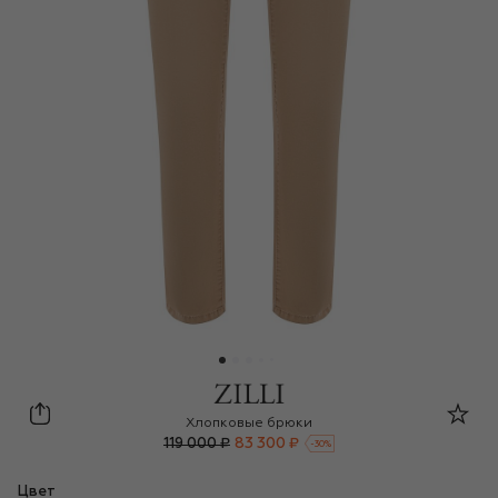
Zilli
Хлопковые брюки
119 000 ₽
83 300 ₽
-
30
%
Цвет