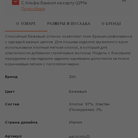
С Альфа-Банком на карту ЦУМа
Подробнее
О ТОВАРЕ
РАЗМЕРЫ И ПОСАДКА
О БРЕНДЕ
Спокойный бежевый оттенок позволяет этим брюкам рифмоваться
с одеждой разных цветов. Для пошива изделия зауженного кроя
использовали плотный мягкий хлопок, в который для
эластичности добавили стрейчевые волокна. Модель с боковыми
передними и накладными задними карманами дополнили на поясе
коричневым патчем с логотипом марки.
Бренд
Zilli
Цвет
Бежевый
Состав
Хлопок: 97%; Эластан
(Полиуретан): 3%;
Страна дизайна
Италия
Артикул
6820213