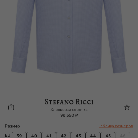
Stefano Ricci
Хлопковая сорочка
98 550 ₽
Размер
Таблица размеров
EU
39
40
41
42
43
44
45
46