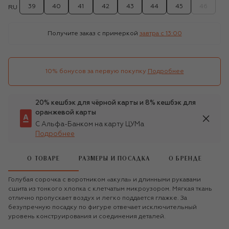
39
40
41
42
43
44
45
46
RU
Получите заказ с примеркой
завтра c 13:00
10% бонусов за первую покупку
Подробнее
20% кешбэк для чёрной карты и 8% кешбэк для
оранжевой карты
С Альфа-Банком на карту ЦУМа
Подробнее
О ТОВАРЕ
РАЗМЕРЫ И ПОСАДКА
О БРЕНДЕ
Голубая сорочка с воротником «акула» и длинными рукавами
сшита из тонкого хлопка с клетчатым микроузором. Мягкая ткань
отлично пропускает воздух и легко поддается глажке. За
безупречную посадку по фигуре отвечает исключительный
уровень конструирования и соединения деталей.