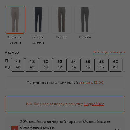
Светло-
Темно-
Серый
Серый
серый
синий
Размер
Таблица размеров
IT
46
48
50
52
54
56
58
60
6
46
48
50
52
54
56
58
60
6
RU
Получите заказ с примеркой
завтра c 10:00
10% бонусов за первую покупку
Подробнее
20% кешбэк для чёрной карты и 8% кешбэк для
оранжевой карты