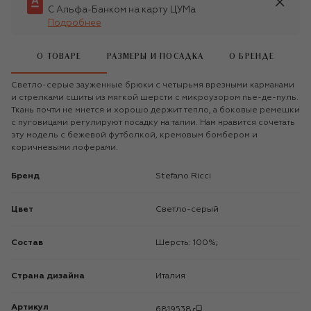
С Альфа-Банком на карту ЦУМа
Подробнее
О ТОВАРЕ
РАЗМЕРЫ И ПОСАДКА
О БРЕНДЕ
Светло-серые зауженные брюки с четырьмя врезными карманами
и стрелками сшиты из мягкой шерсти с микроузором пье-де-пуль.
Ткань почти не мнется и хорошо держит тепло, а боковые ремешки
с пуговицами регулируют посадку на талии. Нам нравится сочетать
эту модель с бежевой футболкой, кремовым бомбером и
коричневыми лоферами.
Бренд
Stefano Ricci
Цвет
Светло-серый
Состав
Шерсть: 100%;
Страна дизайна
Италия
Артикул
6819538