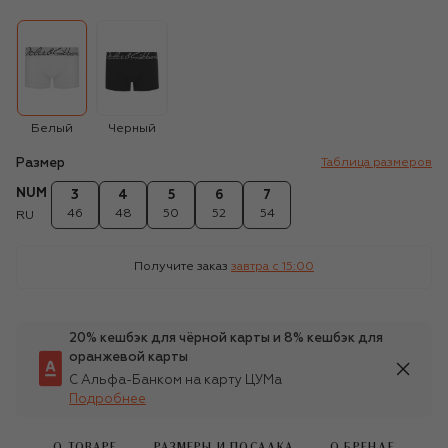
Белый
Черный
Размер
Таблица размеров
NUM
3
4
5
6
7
46
48
50
52
54
RU
Получите заказ
завтра c 15:00
20% кешбэк для чёрной карты и 8% кешбэк для
оранжевой карты
С Альфа-Банком на карту ЦУМа
Подробнее
О ТОВАРЕ
РАЗМЕРЫ И ПОСАДКА
О БРЕНДЕ