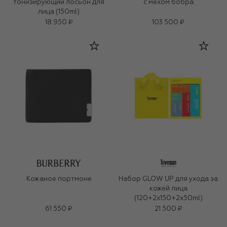
тонизирующий лосьон для
с мехом бобра
лица (150ml)
18 950 ₽
103 500 ₽
Кожаное портмоне
Набор GLOW UP для ухода за
кожей лица
(120+2x150+2x50ml)
61 550 ₽
21 500 ₽