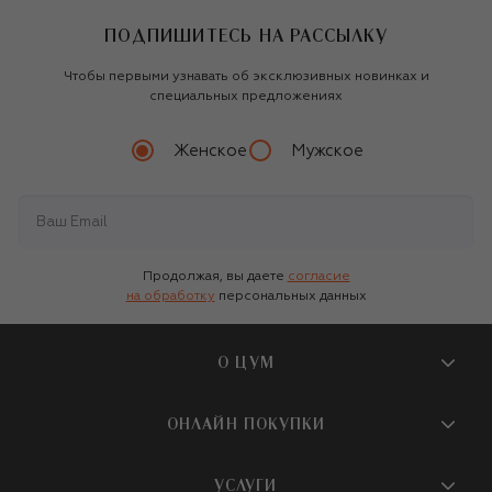
ПОДПИШИТЕСЬ НА РАССЫЛКУ
Чтобы первыми узнавать об эксклюзивных новинках и
специальных предложениях
Женское
Мужское
Продолжая, вы даете
согласие
на обработку
персональных данных
О ЦУМ
О магазине
ОНЛАЙН ПОКУПКИ
Новости и события
Вопросы и ответы
УСЛУГИ
Бутики и ПВЗ ЦУМ