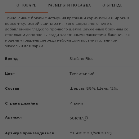
О ТОВАРЕ
РАЗМЕРЫ И ПОСАДКА
О БРЕНДЕ
Темно-синие брюки с четырьмя врезными карманами и широким
поясом-кулиской сшиты из мягкого шерстяного пике с
добавлением гладкого прочного шелка. Зауженные брючины со
стрелками дополнены сзади эластичными манжетами. Лаконичная
модель украшена спереди небольшим восьмиугольником,
знаковым для марки.
Бренд
Stefano Ricci
Цвет
Темно-синий
Состав
Шерсть: 88%; Шелк: 12%;
Страна дизайна
Италия
Артикул
6816117
Артикул производителя
M1T4100100/WK003Q