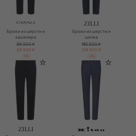
Брюки из шерсти и
Брюки из шерсти и
кашемира
шелка
99 500 ₽
183 500 ₽
69 650 ₽
128 500 ₽
-
30
%
-
30
%