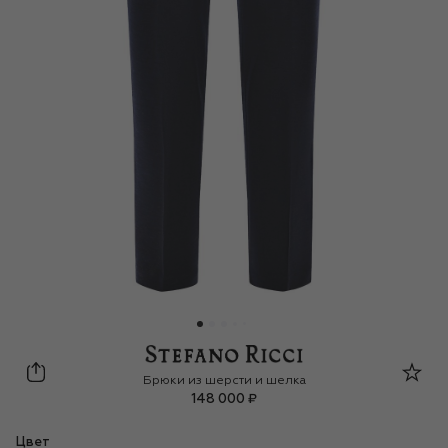
Stefano Ricci
Брюки из шерсти и шелка
148 000 ₽
Цвет