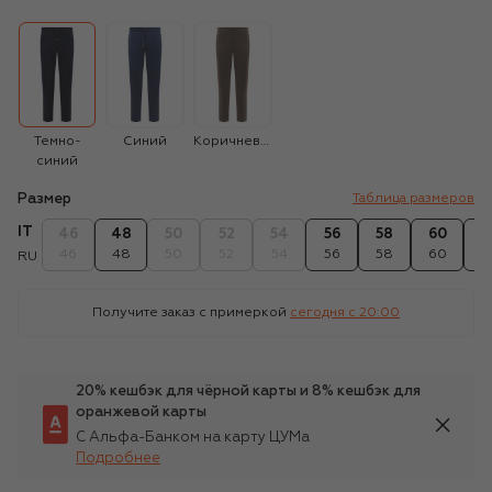
Темно-
Синий
Коричневый
синий
Размер
Таблица размеров
IT
46
48
50
52
54
56
58
60
6
46
48
50
52
54
56
58
60
6
RU
Получите заказ с примеркой
сегодня c 20:00
20% кешбэк для чёрной карты и 8% кешбэк для
оранжевой карты
С Альфа-Банком на карту ЦУМа
Подробнее