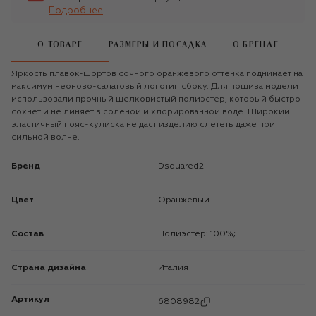
Подробнее
О ТОВАРЕ
РАЗМЕРЫ И ПОСАДКА
О БРЕНДЕ
Яркость плавок-шортов сочного оранжевого оттенка поднимает на
максимум неоново-салатовый логотип сбоку. Для пошива модели
использовали прочный шелковистый полиэстер, который быстро
сохнет и не линяет в соленой и хлорированной воде. Широкий
эластичный пояс-кулиска не даст изделию слететь даже при
сильной волне.
Бренд
Dsquared2
Цвет
Оранжевый
Состав
Полиэстер: 100%;
Страна дизайна
Италия
Артикул
6808982