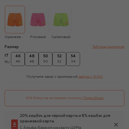
Оранжевый
Розовый
Салатовый
Размер
Таблица размеров
IT
46
48
50
52
54
46
48
50
52
54
RU
Получите заказ с примеркой
завтра c 10:00
10% бонусов за первую покупку
Подробнее
20% кешбэк для чёрной карты и 8% кешбэк для
оранжевой карты
С Альфа-Банком на карту ЦУМа