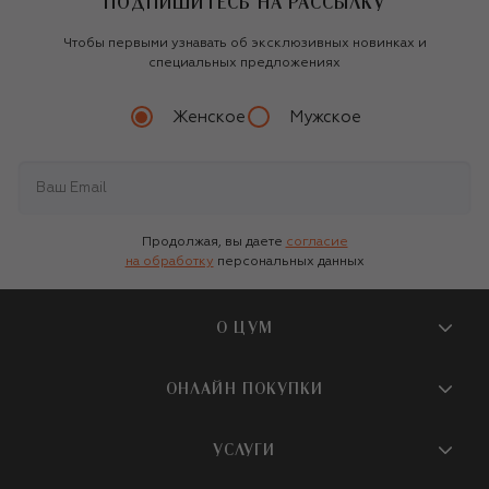
ПОДПИШИТЕСЬ НА РАССЫЛКУ
Чтобы первыми узнавать об эксклюзивных новинках и
специальных предложениях
Женское
Мужское
Продолжая, вы даете
согласие
на обработку
персональных данных
О ЦУМ
О магазине
ОНЛАЙН ПОКУПКИ
Новости и события
Вопросы и ответы
УСЛУГИ
Бутики и ПВЗ ЦУМ
Мобильное приложение