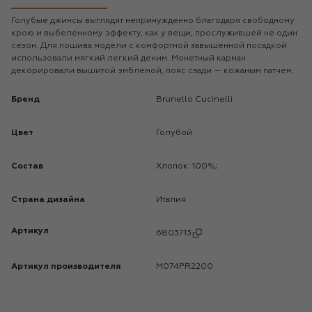
Голубые джинсы выглядят непринужденно благодаря свободному
крою и выбеленному эффекту, как у вещи, прослужившей не один
сезон. Для пошива модели с комфортной завышенной посадкой
использовали мягкий легкий деним. Монетный карман
декорировали вышитой эмблемой, пояс сзади — кожаным патчем.
Бренд
Brunello Cucinelli
Цвет
Голубой
Состав
Хлопок: 100%;
Страна дизайна
Италия
Артикул
6803713
Артикул производителя
M074PR2200