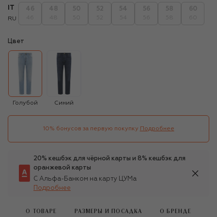
IT
46
48
50
52
54
56
58
60
46
48
50
52
54
56
58
60
RU
Цвет
Голубой
Синий
10% бонусов за первую покупку
Подробнее
20% кешбэк для чёрной карты и 8% кешбэк для
оранжевой карты
С Альфа-Банком на карту ЦУМа
Подробнее
О ТОВАРЕ
РАЗМЕРЫ И ПОСАДКА
О БРЕНДЕ