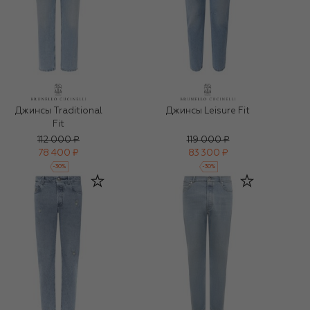
Джинсы Traditional
Джинсы Leisure Fit
Fit
112 000 ₽
119 000 ₽
78 400 ₽
83 300 ₽
-
30
%
-
30
%