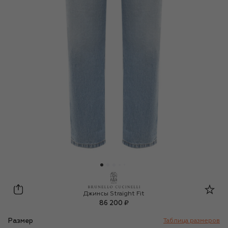
Brunello Cucinelli
Джинсы Straight Fit
86 200 ₽
Размер
Таблица размеров