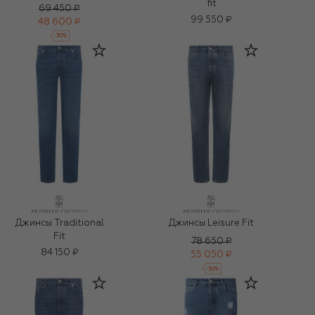
fit
69 450 ₽
99 550 ₽
48 600 ₽
-
30
%
Джинсы Traditional
Джинсы Leisure Fit
Fit
78 650 ₽
84 150 ₽
55 050 ₽
-
30
%