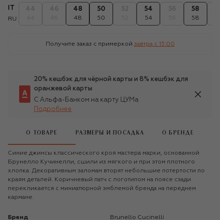
IT
44
46
48
50
52
54
56
58
6
44
46
48
50
52
54
56
58
6
RU
Получите заказ с примеркой
завтра c 13:00
20% кешбэк для чёрной карты и 8% кешбэк для
оранжевой карты
С Альфа-Банком на карту ЦУМа
Подробнее
О ТОВАРЕ
РАЗМЕРЫ И ПОСАДКА
О БРЕНДЕ
Синие джинсы классического кроя мастера марки, основанной
Брунелло Кучинелли, сшили из мягкого и при этом плотного
хлопка. Декоративным заломам вторят небольшие потертости по
краям деталей. Коричневый патч с логотипом на поясе сзади
перекликается с миниатюрной эмблемой бренда на переднем
кармане.
Бренд
Brunello Cucinelli