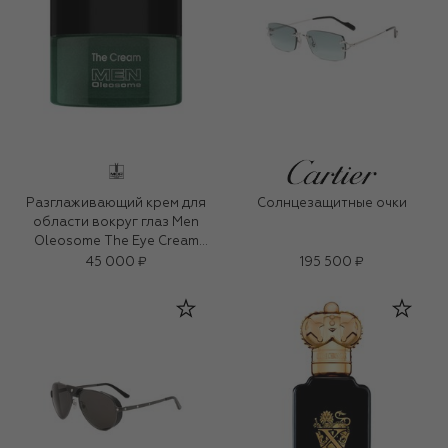
Разглаживающий крем для
Солнцезащитные очки
области вокруг глаз Men
Oleosome The Eye Cream
(15ml)
45 000 ₽
195 500 ₽