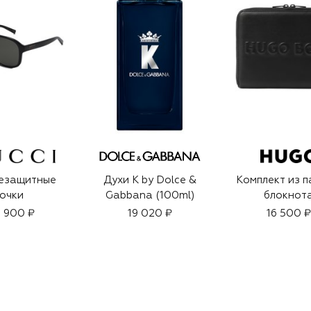
езащитные
Духи K by Dolce &
Комплект из п
очки
Gabbana (100ml)
блокнот
 900 ₽
19 020 ₽
16 500 ₽