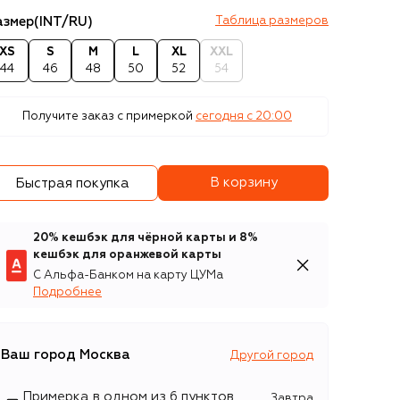
азмер
(INT/RU)
Таблица размеров
XS
S
M
L
XL
XXL
44
46
48
50
52
54
Получите заказ с примеркой
сегодня c 20:00
В корзину
Быстрая покупка
20% кешбэк для чёрной карты и 8%
кешбэк для оранжевой карты
С Альфа-Банком на карту ЦУМа
Подробнее
Ваш город
Москва
Другой город
Примерка в одном из 6 пунктов
Завтра