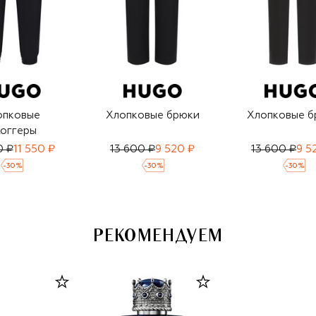
опковые
Хлопковые брюки
Хлопковые б
оггеры
0 ₽
11 550 ₽
13 600 ₽
9 520 ₽
13 600 ₽
9 5
-
30
%
-
30
%
-
30
%
РЕКОМЕНДУЕМ