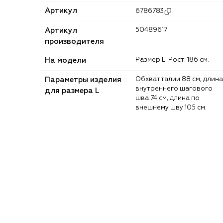
Артикул
6786783
Артикул
50489617
производителя
На модели
Размер L. Рост: 186 см.
Параметры изделия
Обхват талии 88 см, длина
внутреннего шагового
для размера L
шва 74 см, длина по
внешнему шву 105 см.