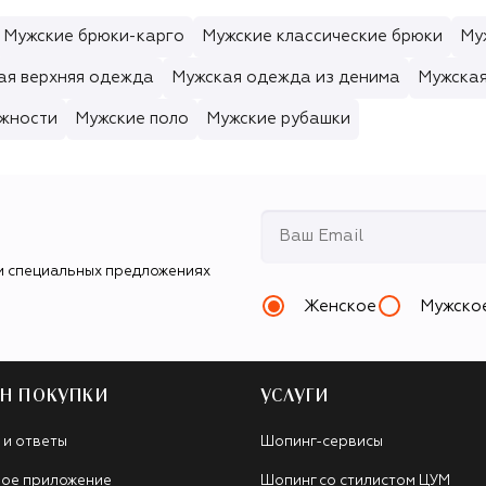
Мужские брюки-карго
Мужские классические брюки
Му
ая верхняя одежда
Мужская одежда из денима
Мужска
ежности
Мужские поло
Мужские рубашки
и специальных предложениях
Женское
Мужско
Н ПОКУПКИ
УСЛУГИ
 и ответы
Шопинг-сервисы
ое приложение
Шопинг со стилистом ЦУМ