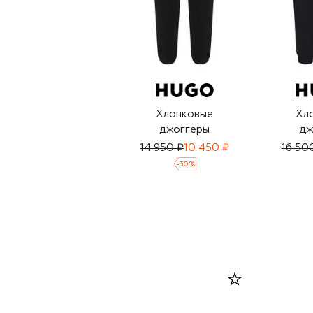
Хлопковые
Хл
джоггеры
дж
14 950 ₽
10 450 ₽
16 50
-
30
%