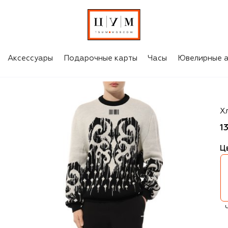
Аксессуары
Подарочные карты
Часы
Ювелирные а
H
Х
1
Ц