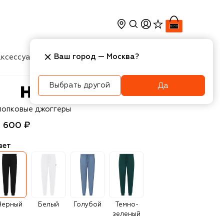
Ваш город —
Москва
?
ксессуары
Косметика
Интерьер
Новости
Выбрать другой
Да
UGO
лопковые джоггеры
3 600 ₽
вет
Черный
Белый
Голубой
Темно-
зеленый