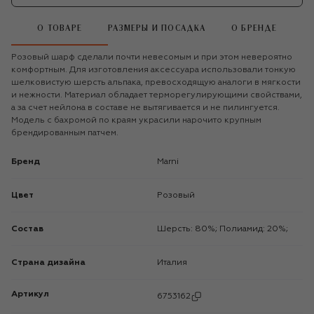
О ТОВАРЕ
РАЗМЕРЫ И ПОСАДКА
О БРЕНДЕ
Розовый шарф сделали почти невесомым и при этом невероятно
комфортным. Для изготовления аксессуара использовали тонкую
шелковистую шерсть альпака, превосходящую аналоги в мягкости
и нежности. Материал обладает терморегулирующими свойствами,
а за счет нейлона в составе не вытягивается и не пилингуется.
Модель с бахромой по краям украсили нарочито крупным
брендированным патчем.
Бренд
Marni
Цвет
Розовый
Состав
Шерсть: 80%; Полиамид: 20%;
Страна дизайна
Италия
Артикул
6753162