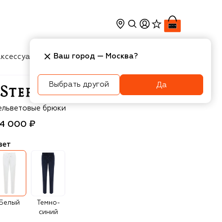
Ваш город —
Москва
?
ксессуары
Косметика
Интерьер
Новости
Выбрать другой
Да
efano Ricci
ельветовые брюки
14 000 ₽
вет
Белый
Темно-
синий