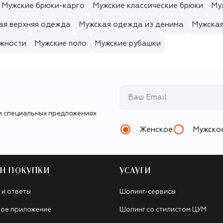
Мужские брюки-карго
Мужские классические брюки
Му
ая верхняя одежда
Мужская одежда из денима
Мужска
ежности
Мужские поло
Мужские рубашки
и специальных предложениях
Женское
Мужско
Н ПОКУПКИ
УСЛУГИ
 и ответы
Шопинг-сервисы
ое приложение
Шопинг со стилистом ЦУМ