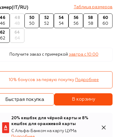
азмер
(IT/RU)
Таблица размеров
46
48
50
52
54
56
58
60
46
48
50
52
54
56
58
60
62
64
62
64
Получите заказ с примеркой
завтра c 10:00
10% бонусов за первую покупку
Подробнее
В корзину
Быстрая покупка
20% кешбэк для чёрной карты и 8%
кешбэк для оранжевой карты
С Альфа-Банком на карту ЦУМа
Подробнее