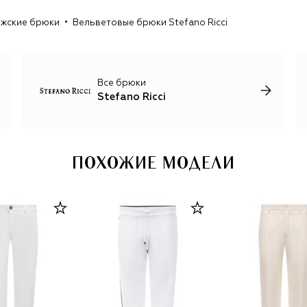
Стиль Stefano Ricci — это безупречный крой, лучшие
жские брюки
Вельветовые брюки Stefano Ricci
итальянские ткани и контраст природных цветов одежды
с пестрыми орнаментами на аксессуарах: клеткой, пье-
де-пуль, ромбами и другими геометрическими
рисунками. Единственный принт, который украшает
неформальные футболки и лонгсливы, изображение
Все брюки
орла Royal Eagle, символизирующего честь, силу и
Stefano Ricci
достоинство.
ПОХОЖИЕ МОДЕЛИ