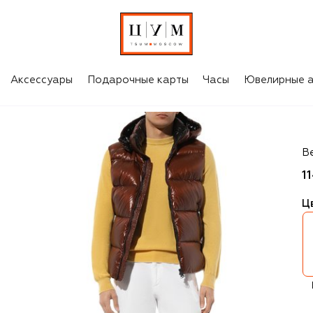
Аксессуары
Подарочные карты
Часы
Ювелирные а
St
В
1
Ц