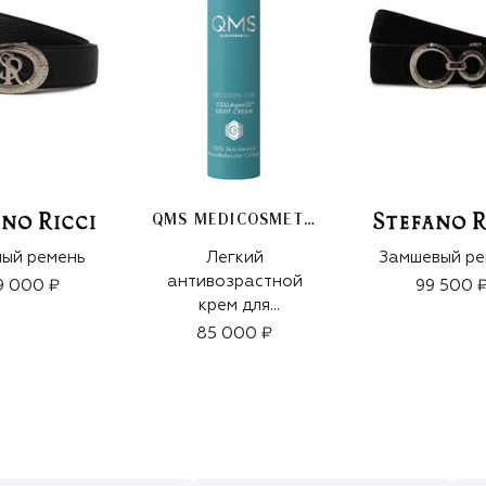
QMS MEDICOSMETICS
ый ремень
Легкий
Замшевый ре
антивозрастной
9 000 ₽
99 500 
крем для
интенсивного
85 000 ₽
укрепления зрелой
кожи «3D-
коллаген» (50ml)