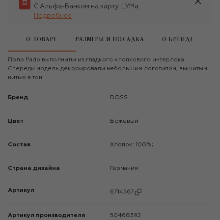
С Альфа-Банком на карту ЦУМа
Подробнее
О ТОВАРЕ
РАЗМЕРЫ И ПОСАДКА
О БРЕНДЕ
Поло Pado выполнили из гладкого хлопкового интерлока.
Спереди модель декорировали небольшим логотипом, вышитым
нитью в тон.
Бренд
BOSS
Цвет
Бежевый
Состав
Хлопок: 100%;
Страна дизайна
Германия
Артикул
6714567
Артикул производителя
50468392