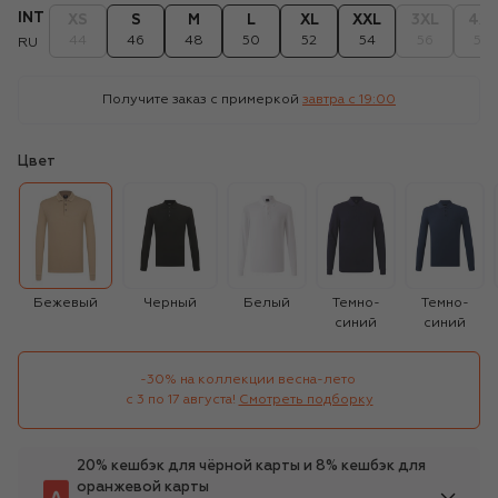
INT
XS
S
M
L
XL
XXL
3XL
4XL
44
46
48
50
52
54
56
58
RU
Получите заказ с примеркой
завтра c 19:00
Цвет
Бежевый
Черный
Белый
Темно-
Темно-
синий
синий
-30% на коллекции весна-лето 

с 3 по 17 августа!
Смотреть подборку
20% кешбэк для чёрной карты и 8% кешбэк для
оранжевой карты