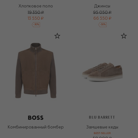
Хлопковое поло
Джинсы
19 350 ₽
95 050 ₽
13 550 ₽
66 550 ₽
-
30
%
-
30
%
BLU BARRETT
Комбинированный бомбер
Замшевые кеды
BEST-SELLER