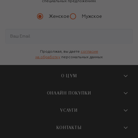
специальных предложениях
Женское
Мужское
Продолжая, вы даете
согласие
на обработку
персональных данных
О ЦУМ
О магазине
ОНЛАЙН ПОКУПКИ
Новости и события
Вопросы и ответы
УСЛУГИ
Бутики и ПВЗ ЦУМ
Мобильное приложение
Контакты
Шопинг-сервисы
КОНТАКТЫ
Доставка
Наша история
Шопинг со стилистом ЦУМ