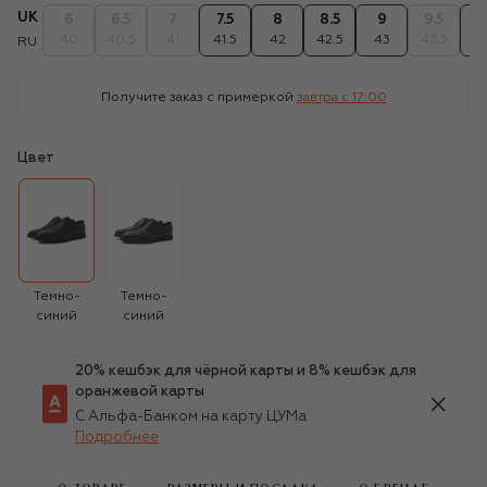
UK
6
6.5
7
7.5
8
8.5
9
9.5
1
40
40.5
41
41.5
42
42.5
43
43.5
4
RU
Получите заказ с примеркой
завтра c 17:00
Цвет
Темно-
Темно-
синий
синий
20% кешбэк для чёрной карты и 8% кешбэк для
оранжевой карты
С Альфа-Банком на карту ЦУМа
Подробнее