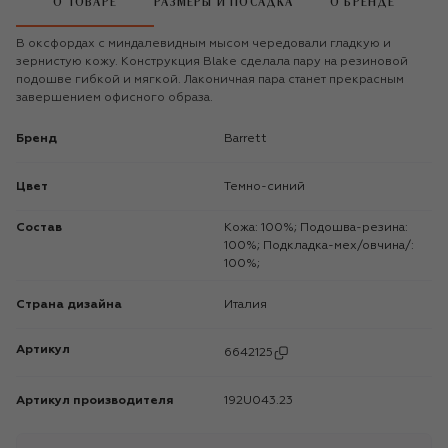
О ТОВАРЕ
РАЗМЕРЫ И ПОСАДКА
О БРЕНДЕ
В оксфордах с миндалевидным мысом чередовали гладкую и
зернистую кожу. Конструкция Blake сделала пару на резиновой
подошве гибкой и мягкой. Лаконичная пара станет прекрасным
завершением офисного образа.
Бренд
Barrett
Цвет
Темно-синий
Состав
Кожа: 100%; Подошва-резина:
100%; Подкладка-мех/овчина/:
100%;
Страна дизайна
Италия
Артикул
6642125
Артикул производителя
192U043.23