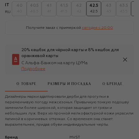
IT
40
40.5
41
41.5
42
42.5
43
43.5
4
40
40.5
41
41.5
42
42.5
43
43.5
4
RU
Получите заказ с примеркой
сегодня c 20:00
20% кешбэк для чёрной карты и 8% кешбэк для
оранжевой карты
С Альфа-Банком на карту ЦУМа
Подробнее
О ТОВАРЕ
РАЗМЕРЫ И ПОСАДКА
О БРЕНДЕ
Дизайнеры марки адаптировали дерби для прогулки в
переменчивую погоду межсезонья. Привычную тонкую подошву
заменили более широкой, которая защищает от грязи и
небольших луж. Верх из прочной мелкофактурной кожи украсили
патиной в коричневых оттенках. Со временем она станет
выразительнее, придав обуви индивидуальные черты.
Бренд
MVST