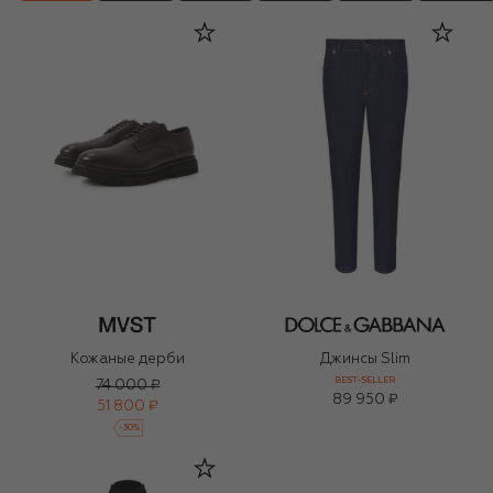
Кожаные дерби
Джинсы Slim
BEST-SELLER
74 000 ₽
89 950 ₽
51 800 ₽
-
30
%