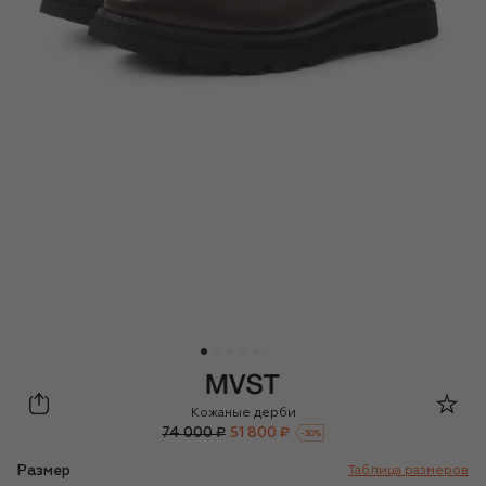
MVST
Кожаные дерби
74 000 ₽
51 800 ₽
-
30
%
Размер
Таблица размеров