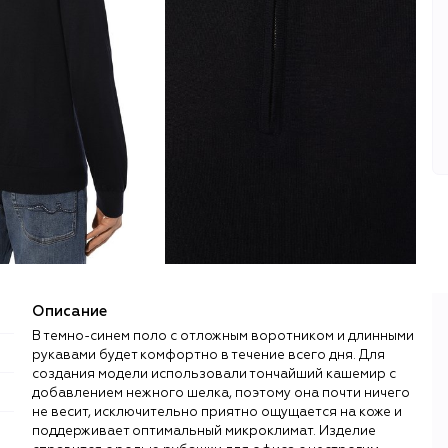
Описание
В темно-синем поло с отложным воротником и длинными
рукавами будет комфортно в течение всего дня. Для
создания модели использовали тончайший кашемир с
добавлением нежного шелка, поэтому она почти ничего
не весит, исключительно приятно ощущается на коже и
поддерживает оптимальный микроклимат. Изделие