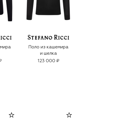
емира
Поло из кашемира
Поло из кашемира
и шелка
и шерсти
₽
123 000 ₽
134 000 ₽
93 800 ₽
-
30
%