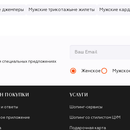
е джемперы
Мужские трикотажыне жилеты
Мужские кар
и специальных предложениях
Женское
Мужско
Н ПОКУПКИ
УСЛУГИ
 и ответы
Шопинг-сервисы
ое приложение
Шопинг со стилистом ЦУМ
а
Подарочная карта