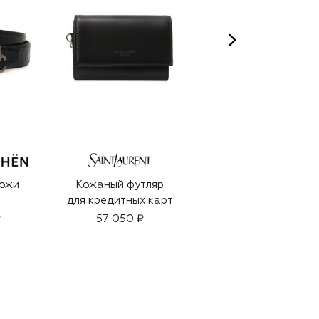
XERJOFF
кожи
Кожаный футляр
Парфюмерная вода
а
для кредитных карт
XJ 1861 Zefiro
(100ml)
₽
57 050 ₽
30 580 ₽