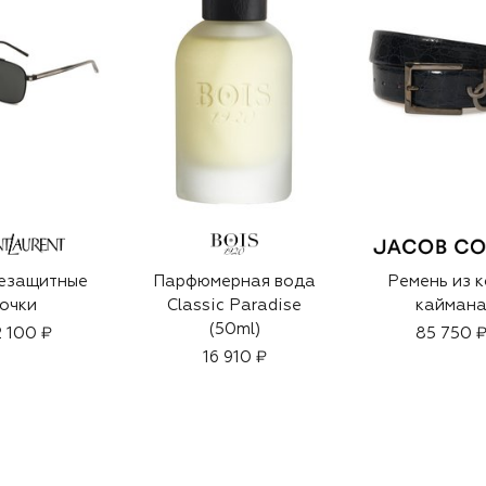
езащитные
Парфюмерная вода
Ремень из 
очки
Classic Paradise
кайман
(50ml)
 100 ₽
85 750 
16 910 ₽