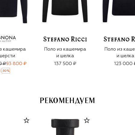
з кашемира
Поло из кашемира
Поло из каш
шерсти
и шелка
и шелка
0 ₽
93 800 ₽
137 500 ₽
123 000 
-
30
%
РЕКОМЕНДУЕМ