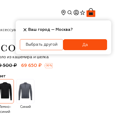
Ваш город —
Москва
?
ксессуары
Косметика
Интерьер
Новости
Выбрать другой
Да
olombo
оло из кашемира и шелка
9 500 ₽
69 650 ₽
-
30
%
вет
Темно-
Синий
синий