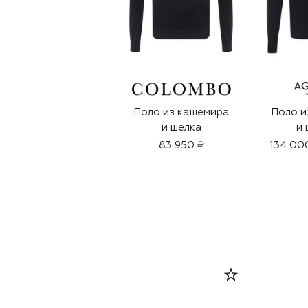
Поло из кашемира
Поло и
и шелка
и 
83 950 ₽
134 00