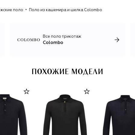
Бренд последовательно продвигает концепцию
жские поло
Поло из кашемира и шелка Colombo
«медленной моды», делая ставку на вневременной
дизайн, долговечность и качество своих изделий. В 2023
году команда представила 100% органический кашемир,
произведенный без химической обработки, что в
очередной раз подтвердило статус Colombo как
Все поло трикотаж
экологически ответственного бренда.
Colombo
ПОХОЖИЕ МОДЕЛИ