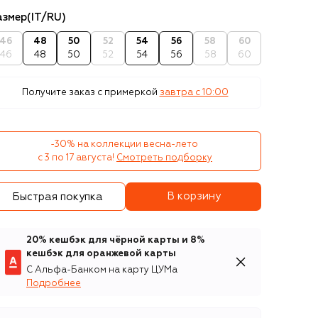
азмер
(IT/RU)
46
48
50
52
54
56
58
60
46
48
50
52
54
56
58
60
Получите заказ с примеркой
завтра c 10:00
-30% на коллекции весна-лето 

с 3 по 17 августа!
Смотреть подборку
В корзину
Быстрая покупка
20% кешбэк для чёрной карты и 8%
кешбэк для оранжевой карты
С Альфа-Банком на карту ЦУМа
Подробнее