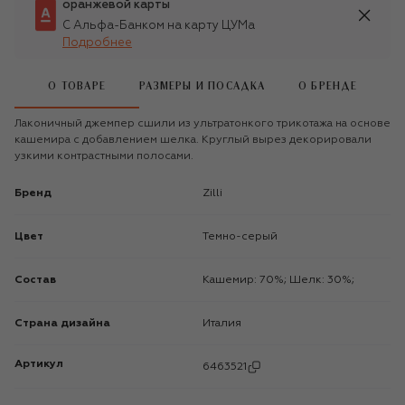
оранжевой карты
С Альфа-Банком на карту ЦУМа
Подробнее
О ТОВАРЕ
РАЗМЕРЫ И ПОСАДКА
О БРЕНДЕ
Лаконичный джемпер сшили из ультратонкого трикотажа на основе
кашемира с добавлением шелка. Круглый вырез декорировали
узкими контрастными полосами.
Бренд
Zilli
Цвет
Темно-серый
Состав
Кашемир: 70%; Шелк: 30%;
Страна дизайна
Италия
Артикул
6463521