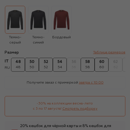
Темно-
Темно-
Бордовый
серый
синий
Размер
Таблица размеров
IT
48
50
52
54
56
58
60
62
6
48
50
52
54
56
58
60
62
6
RU
Получите заказ с примеркой
завтра c 10:00
-30% на коллекции весна-лето 

с 3 по 17 августа!
Смотреть подборку
20% кешбэк для чёрной карты и 8% кешбэк для