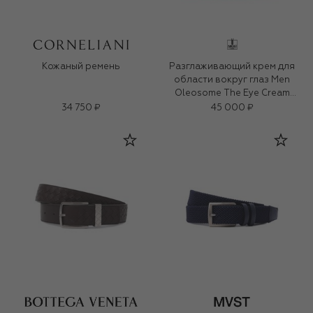
Кожаный ремень
Разглаживающий крем для
области вокруг глаз Men
Oleosome The Eye Cream
(15ml)
34 750 ₽
45 000 ₽