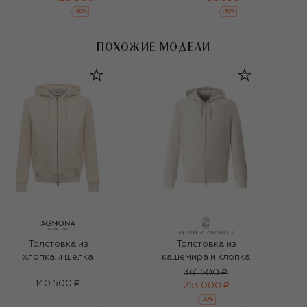
-
30
%
-
30
%
ПОХОЖИЕ МОДЕЛИ
Толстовка из
Толстовка из
хлопка и шелка
кашемира и хлопка
361 500 ₽
140 500 ₽
253 000 ₽
-
30
%