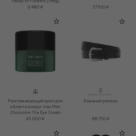
Valley of Flowers (198g)
6 480 ₽
57 100 ₽
Разглаживающий крем для
Кожаный ремень
области вокруг глаз Men
Oleosome The Eye Cream
(15ml)
45 000 ₽
88 750 ₽