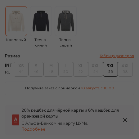
Кремовый
Темно-
Темно-
синий
серый
Размер
Таблица размеров
INT
XS
S
M
L
XL
XXL
3XL
4XL
44
46
48
50
52
54
56
58
RU
Получите заказ с примеркой
10 августа c 10:00
20% кешбэк для чёрной карты и 8% кешбэк для
оранжевой карты
С Альфа-Банком на карту ЦУМа
Подробнее