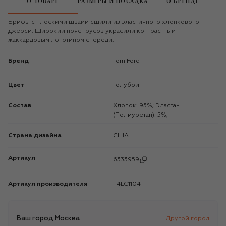
О ТОВАРЕ
РАЗМЕРЫ И ПОСАДКА
О БРЕНДЕ
Брифы с плоскими швами сшили из эластичного хлопкового
джерси. Широкий пояс трусов украсили контрастным
жаккардовым логотипом спереди.
Бренд
Tom Ford
Цвет
Голубой
Состав
Хлопок: 95%; Эластан
(Полиуретан): 5%;
Страна дизайна
США
Артикул
6333959
Артикул производителя
T4LC1104
Ваш город
Москва
Другой город