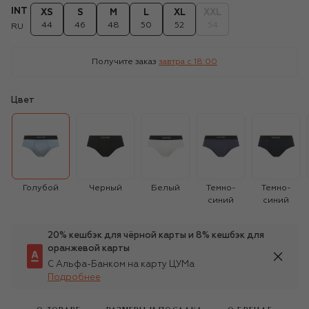
INT
XS
S
M
L
XL
XXL
44
46
48
50
52
54
RU
Получите заказ
завтра c 18:00
Цвет
Голубой
Черный
Белый
Темно-
Темно-
синий
синий
20% кешбэк для чёрной карты и 8% кешбэк для
оранжевой карты
С Альфа-Банком на карту ЦУМа
Подробнее