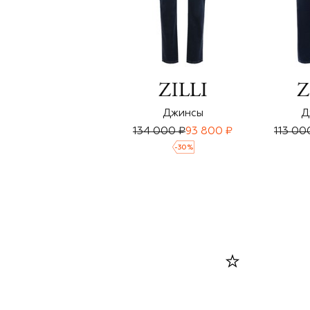
Джинсы
Д
134 000 ₽
93 800 ₽
113 00
-
30
%