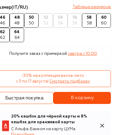
азмер
(IT/RU)
Таблица размеров
46
48
50
52
54
56
58
60
46
48
50
52
54
56
58
60
62
64
62
64
Получите заказ с примеркой
завтра c 10:00
-30% на коллекции весна-лето 

с 3 по 17 августа!
Смотреть подборку
В корзину
Быстрая покупка
20% кешбэк для чёрной карты и 8%
кешбэк для оранжевой карты
С Альфа-Банком на карту ЦУМа
Подробнее