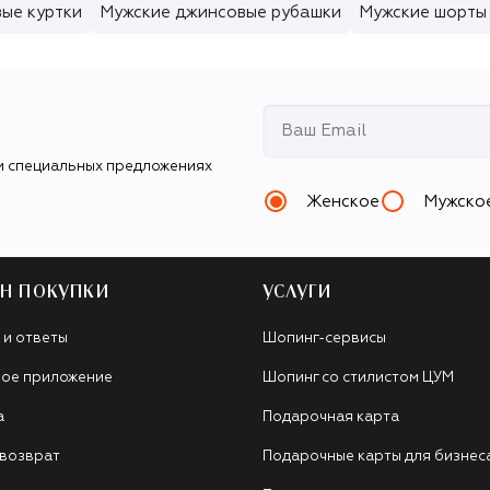
ые куртки
Мужские джинсовые рубашки
Мужские шорты
и специальных предложениях
Женское
Мужско
Н ПОКУПКИ
УСЛУГИ
 и ответы
Шопинг-сервисы
ое приложение
Шопинг со стилистом ЦУМ
а
Подарочная карта
 возврат
Подарочные карты для бизнес