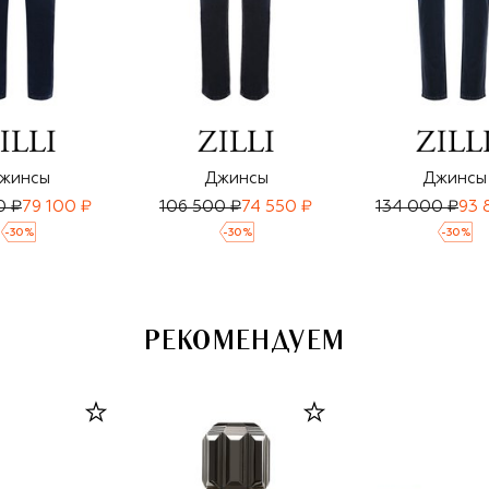
жинсы
Джинсы
Джинсы
0 ₽
79 100 ₽
106 500 ₽
74 550 ₽
134 000 ₽
93 
-
30
%
-
30
%
-
30
%
РЕКОМЕНДУЕМ