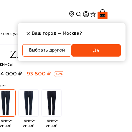
Ваш город —
Москва
?
ксессуары
Косметика
Интерьер
Новости
Выбрать другой
Да
li
жинсы
34 000 ₽
93 800 ₽
-
30
%
вет
Темно-
Темно-
Темно-
синий
синий
синий