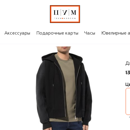
Аксессуары
Подарочные карты
Часы
Ювелирные а
Zil
Д
1
Ц