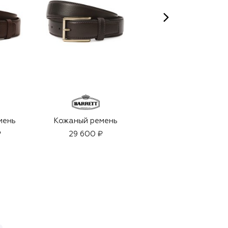
мень
Кожаный ремень
Парфюмерная вода
Royal Eagle Gold
₽
29 600 ₽
(50ml)
30 250 ₽