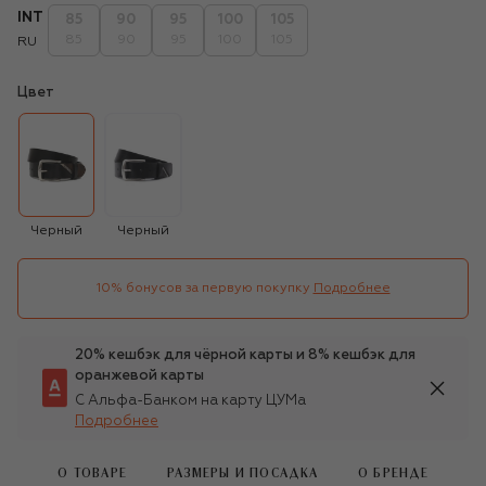
INT
85
90
95
100
105
85
90
95
100
105
RU
Цвет
Черный
Черный
10% бонусов за первую покупку
Подробнее
20% кешбэк для чёрной карты и 8% кешбэк для
оранжевой карты
С Альфа-Банком на карту ЦУМа
Подробнее
О ТОВАРЕ
РАЗМЕРЫ И ПОСАДКА
О БРЕНДЕ