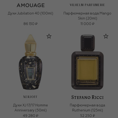
VILHELM PARFUMERIE
Духи Jubilation 40 (100ml)
Парфюмерная вода Mango
Skin (20ml)
86 130 ₽
11 000 ₽
XERJOFF
Духи XJ 17/17 Homme
Парфюмерная вода
Anniversary (50ml)
Ruthenium (125ml)
49 280 ₽
52 250 ₽