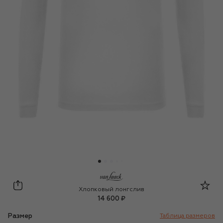
Van Laack
Хлопковый лонгслив
14 600 ₽
Размер
Таблица размеров