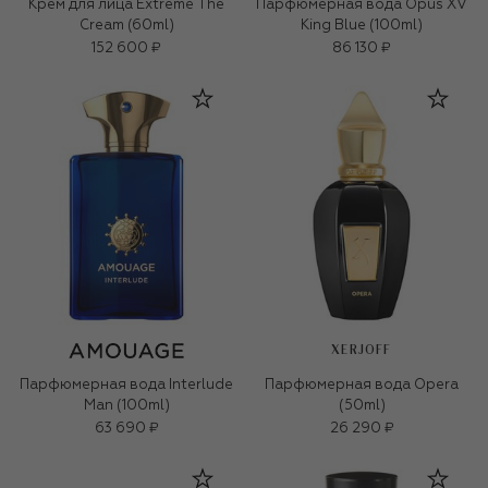
Крем для лица Extreme The
Парфюмерная вода Opus XV
Cream (60ml)
King Blue (100ml)
152 600 ₽
86 130 ₽
XERJOFF
Парфюмерная вода Interlude
Парфюмерная вода Opera
Man (100ml)
(50ml)
63 690 ₽
26 290 ₽