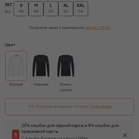
INT
S
M
L
XL
XXL
46
48
50
52
54
RU
Получите заказ с примеркой
завтра c 13:00
Цвет
Белый
Черный
Темно-
синий
10% бонусов за первую покупку
Подробнее
20% кешбэк для чёрной карты и 8% кешбэк для
оранжевой карты
С Альфа-Банком на карту ЦУМа