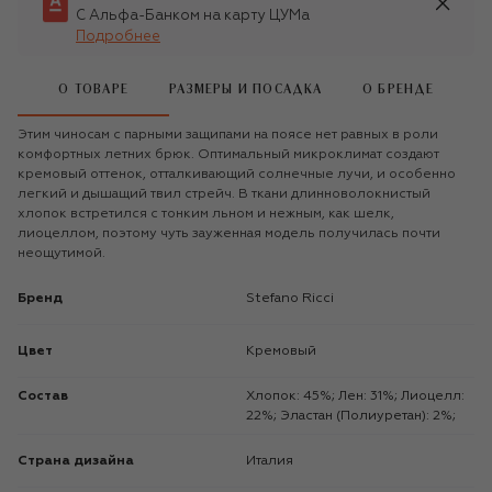
С Альфа-Банком на карту ЦУМа
Подробнее
О ТОВАРЕ
РАЗМЕРЫ И ПОСАДКА
О БРЕНДЕ
Этим чиносам с парными защипами на поясе нет равных в роли
комфортных летних брюк. Оптимальный микроклимат создают
кремовый оттенок, отталкивающий солнечные лучи, и особенно
легкий и дышащий твил стрейч. В ткани длинноволокнистый
хлопок встретился с тонким льном и нежным, как шелк,
лиоцеллом, поэтому чуть зауженная модель получилась почти
неощутимой.
Бренд
Stefano Ricci
Цвет
Кремовый
Состав
Хлопок: 45%; Лен: 31%; Лиоцелл:
22%; Эластан (Полиуретан): 2%;
Страна дизайна
Италия