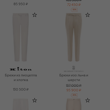
103 500 ₽
85 950 ₽
72 450 ₽
-
30
%
Брюки из лиоцелла
Брюки изо льна и
и хлопка
шерсти
137 000 ₽
130 500 ₽
95 900 ₽
-
30
%