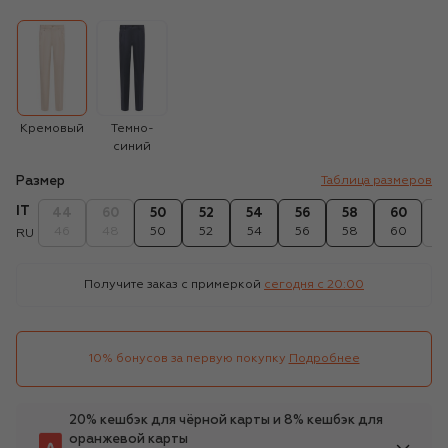
Кремовый
Темно-
синий
Размер
Таблица размеров
IT
44
60
50
52
54
56
58
60
6
46
48
50
52
54
56
58
60
6
RU
Получите заказ с примеркой
сегодня c 20:00
10% бонусов за первую покупку
Подробнее
20% кешбэк для чёрной карты и 8% кешбэк для
оранжевой карты