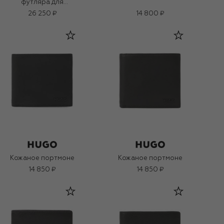
футляра для
кредитных карт
26 250 ₽
14 800 ₽
Кожаное портмоне
Кожаное портмоне
14 850 ₽
14 850 ₽