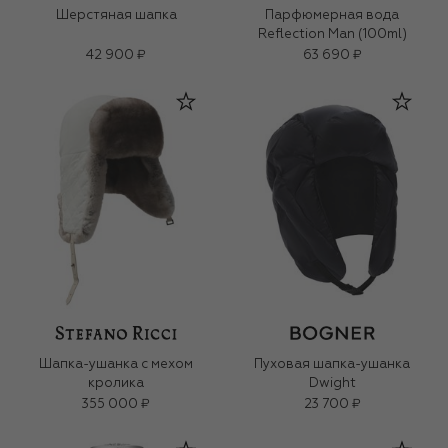
Шерстяная шапка
Парфюмерная вода
Reflection Man (100ml)
42 900 ₽
63 690 ₽
Шапка-ушанка с мехом
Пуховая шапка-ушанка
кролика
Dwight
355 000 ₽
23 700 ₽