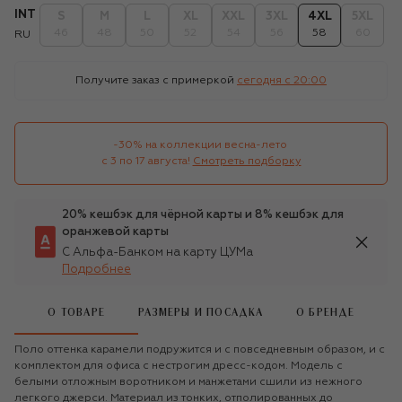
INT
S
M
L
XL
XXL
3XL
4XL
5XL
46
48
50
52
54
56
58
60
RU
Получите заказ с примеркой
сегодня c 20:00
-30% на коллекции весна-лето 

с 3 по 17 августа!
Смотреть подборку
20% кешбэк для чёрной карты и 8% кешбэк для
оранжевой карты
С Альфа-Банком на карту ЦУМа
Подробнее
О ТОВАРЕ
РАЗМЕРЫ И ПОСАДКА
О БРЕНДЕ
Поло оттенка карамели подружится и с повседневным образом, и с
комплектом для офиса с нестрогим дресс-кодом. Модель с
белыми отложным воротником и манжетами сшили из нежного
легкого джерси. Материал из тонких, отполированных до