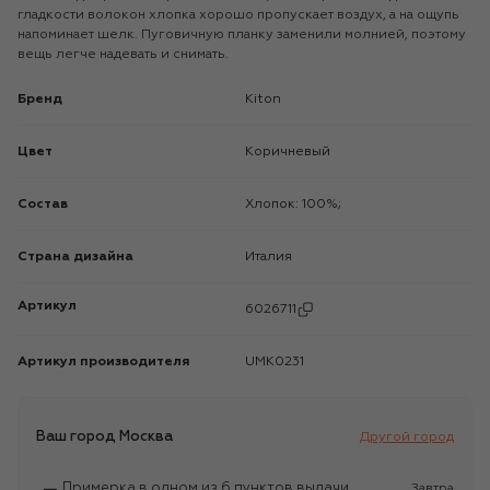
гладкости волокон хлопка хорошо пропускает воздух, а на ощупь
напоминает шелк. Пуговичную планку заменили молнией, поэтому
вещь легче надевать и снимать.
Бренд
Kiton
Цвет
Коричневый
Состав
Хлопок: 100%;
Страна дизайна
Италия
Артикул
6026711
Артикул производителя
UMK0231
Ваш город
Москва
Другой город
Примерка в одном из 6 пунктов выдачи
Завтра