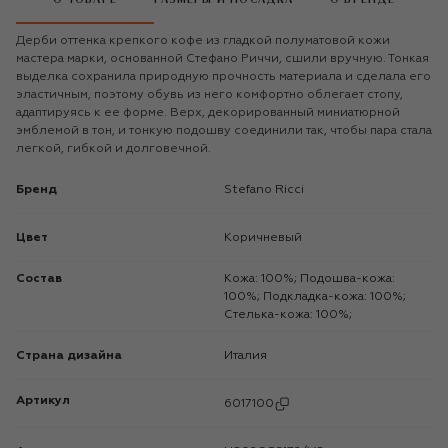
Дерби оттенка крепкого кофе из гладкой полуматовой кожи
мастера марки, основанной Стефано Риччи, сшили вручную. Тонкая
выделка сохранила природную прочность материала и сделала его
эластичным, поэтому обувь из него комфортно облегает стопу,
адаптируясь к ее форме. Верх, декорированный миниатюрной
эмблемой в тон, и тонкую подошву соединили так, чтобы пара стала
легкой, гибкой и долговечной.
Бренд
Stefano Ricci
Цвет
Коричневый
Состав
Кожа: 100%; Подошва-кожа:
100%; Подкладка-кожа: 100%;
Стелька-кожа: 100%;
Страна дизайна
Италия
Артикул
6017100