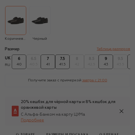
Коричневый
Черный
Размер
Таблица размеров
UK
6
6.5
7
7.5
8
8.5
9
9.5
1
40
40.5
41
41.5
42
42.5
43
43.5
4
RU
Получите заказ с примеркой
завтра c 21:00
20% кешбэк для чёрной карты и 8% кешбэк для
оранжевой карты
С Альфа-Банком на карту ЦУМа
Подробнее
О ТОВАРЕ
РАЗМЕРЫ И ПОСАДКА
О БРЕНДЕ