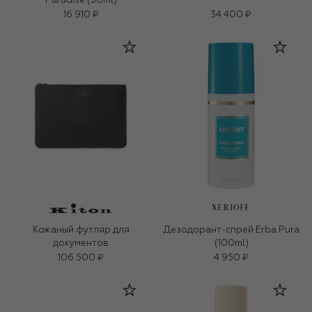
Paradise (50ml)
16 910 ₽
34 400 ₽
XERJOFF
Кожаный футляр для
Дезодорант-спрей Erba Pura
документов
(100ml)
106 500 ₽
4 950 ₽