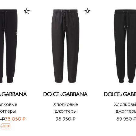
опковые
Хлопковые
Хлопковы
оггеры
джоггеры
джоггер
0 ₽
78 050 ₽
98 950 ₽
89 950 
-
30
%