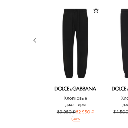
Хлопковые
Хл
джоггеры
дж
89 950 ₽
62 950 ₽
111 50
-
30
%