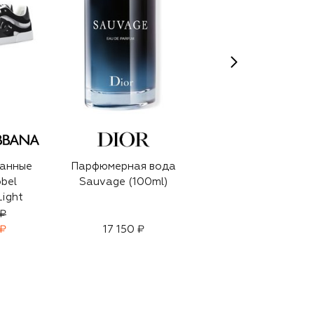
анные
Парфюмерная вода
Солнцезащитные
bel
Sauvage (100ml)
очки
Light
 ₽
59 950 ₽
 ₽
17 150 ₽
41 950 ₽
-
30
%