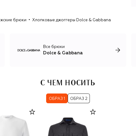
В дополнение к эффектной женской линии у D&G есть и
мужская коллекция с брючными костюмами из
жские брюки
Хлопковые джоггеры Dolce & Gabbana
необычных материалов, например бархата и твида,
кожаными куртками, актуальным трикотажем и огромным
ассортиментом обуви. Имя дуэта также носят коллекция
для детей, косметика и парфюмерия, кроме того, каждый
год Dolce & Gabbana представляют коллекцию от-кутюр
Все брюки
и линию высокого ювелирного искусства Alta Moda.
Dolce & Gabbana
С ЧЕМ НОСИТЬ
ОБРАЗ 1
ОБРАЗ 2