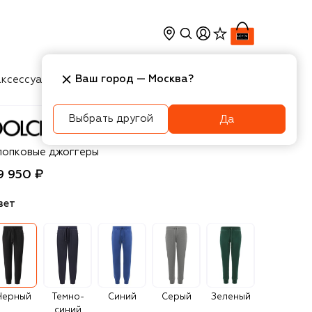
Ваш город —
Москва
?
ксессуары
Косметика
Интерьер
Новости
Выбрать другой
Да
olce & Gabbana
лопковые джоггеры
9 950 ₽
вет
Черный
Темно-
Синий
Серый
Зеленый
синий