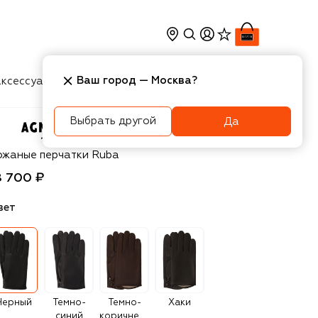
Ваш город —
Москва
?
ксессуары
Косметика
Интерьер
Новости
Выбрать другой
Да
nelle
ожаные перчатки Ruba
8 700 ₽
вет
Черный
Темно-
Темно-
Хаки
синий
коричневый