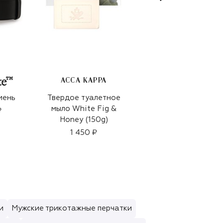
ACCA KAPPA
мень
Твердое туалетное
Кожаный ремень
мыло White Fig &
₽
67 600 ₽
Honey (150g)
1 450 ₽
и
Мужские трикотажные перчатки