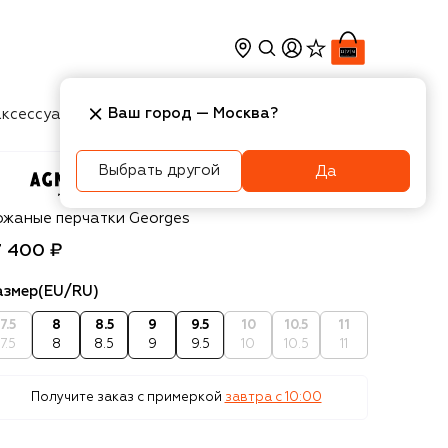
Ваш город —
Москва
?
ксессуары
Косметика
Интерьер
Новости
Выбрать другой
Да
nelle
ожаные перчатки Georges
7 400 ₽
азмер
(EU/RU)
7.5
8
8.5
9
9.5
10
10.5
11
7.5
8
8.5
9
9.5
10
10.5
11
Получите заказ с примеркой
завтра c 10:00