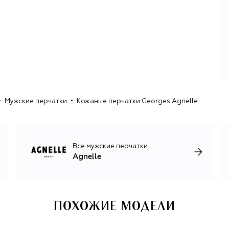
украшенные заклепками и контрастными аппликациями,
с вышивкой и цветной строчкой, укороченные и
удлиненные. Каждая пара создается либо вручную, либо
на старинных швейных машинках — так в Agnelle
стремятся сохранить традиционные ремесленные
техники, обеспечивающие высокое качество их изделий
на протяжении почти 90 лет. Для пошива верхней части
перчаток используются несколько видов мягкой и
эластичной натуральной кожи особой выделки, для
подкладки — шелк, хлопок, шерсть, кашемир.
Мужские перчатки
Кожаные перчатки Georges Agnelle
Agnelle тесно сотрудничает с лучшими европейскими
брендами — Dior, Lanvin, Jean Paul Gaultier, Marc Jacobs,
Egonlab, MM6 и многими другими. В 2006 году
мануфактура получила от Министерства экономики
Все мужские перчатки
Франции знак отличия «Предприятие живого наследия»,
Agnelle
а в 2011 году ЮНЕСКО включила Agnelle в список редких
ремесел Франции.
ПОХОЖИЕ МОДЕЛИ