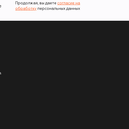
Продолжая, вы даете
согласие на
е
обработку
персональных данных
а