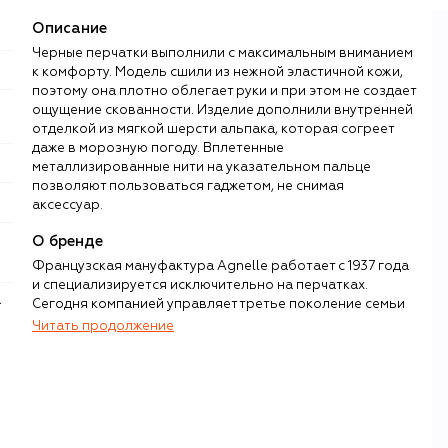
Описание
Черные перчатки выполнили с максимальным вниманием
к комфорту. Модель сшили из нежной эластичной кожи,
поэтому она плотно облегает руки и при этом не создает
ощущение скованности. Изделие дополнили внутренней
отделкой из мягкой шерсти альпака, которая согреет
даже в морозную погоду. Вплетенные
металлизированные нити на указательном пальце
позволяют пользоваться гаджетом, не снимая
аксессуар.
О бренде
Французская мануфактура Agnelle работает с 1937 года
и специализируется исключительно на перчатках.
Сегодня компанией управляет третье поколение семьи
основателей в лице Софи Грегуар-Барт, которая
Читать продолжение
отвечает за развитие бренда и сотрудничество с
модными домами, благодаря которому Agnelle и
зарекомендовал себя как high-end-бренд еще в 1980-х.
В коллекции Agnelle — больше сотни видов женских
перчаток: из гладкой и комбинированной кожи,