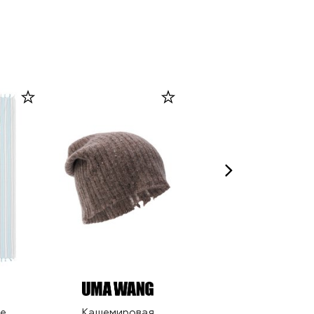
ACCA KAPPA
е
Кашемировая
Парфюмерная вода