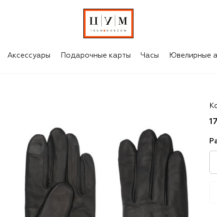
Аксессуары
Подарочные карты
Часы
Ювелирные а
Ag
К
1
Р