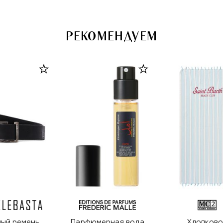
РЕКОМЕНДУЕМ
ый ремень
Парфюмерная вода
Хлопково