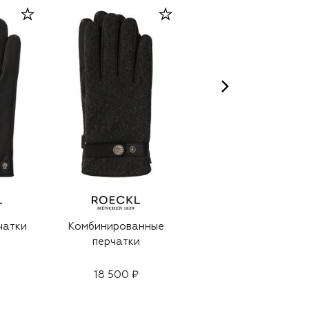
чатки
Комбинированные
Кожаные перчатки
перчатки
с кашемировой
подкладкой
18 500 ₽
21 150 ₽