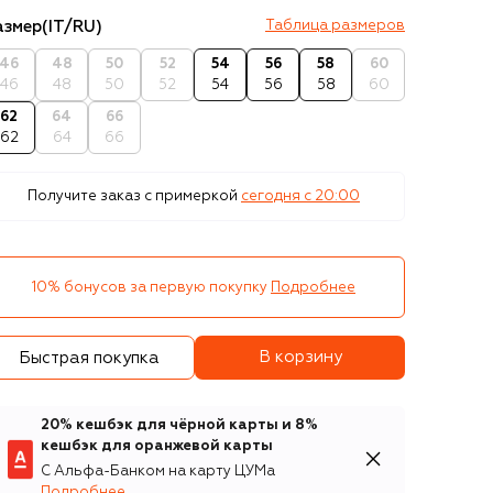
азмер
(IT/RU)
Таблица размеров
46
48
50
52
54
56
58
60
46
48
50
52
54
56
58
60
62
64
66
62
64
66
Получите заказ с примеркой
сегодня c 20:00
10% бонусов за первую покупку
Подробнее
В корзину
Быстрая покупка
20% кешбэк для чёрной карты и 8%
кешбэк для оранжевой карты
С Альфа-Банком на карту ЦУМа
Подробнее