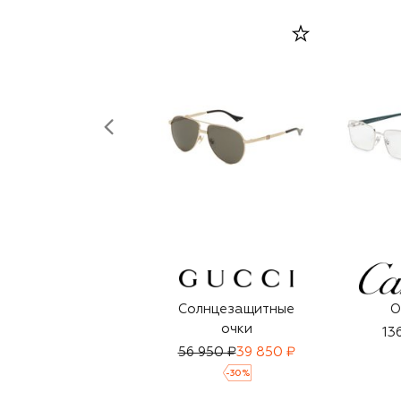
Солнцезащитные
О
очки
13
56 950 ₽
39 850 ₽
-
30
%