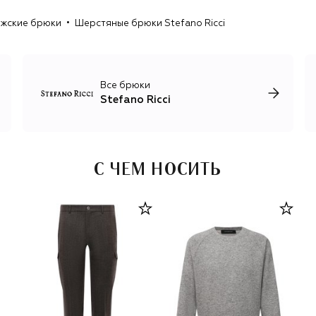
итальянские ткани и контраст природных цветов одежды
жские брюки
Шерстяные брюки Stefano Ricci
с пестрыми орнаментами на аксессуарах: клеткой, пье-
де-пуль, ромбами и другими геометрическими
рисунками. Единственный принт, который украшает
неформальные футболки и лонгсливы, изображение
орла Royal Eagle, символизирующего честь, силу и
Все брюки
достоинство.
Stefano Ricci
С ЧЕМ НОСИТЬ