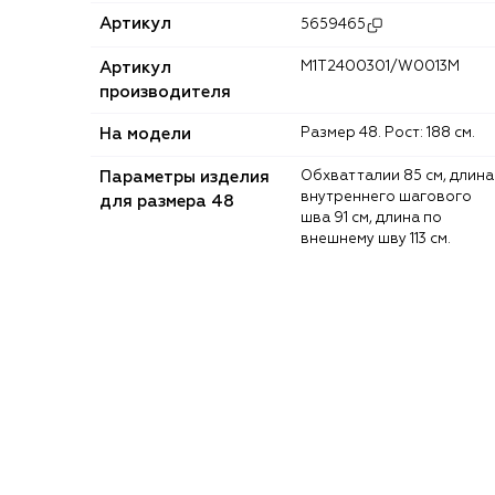
Артикул
5659465
Артикул
M1T2400301/W0013M
производителя
На модели
Размер 48. Рост: 188 см.
Параметры изделия
Обхват талии 85 см, длина
внутреннего шагового
для размера 48
шва 91 см, длина по
внешнему шву 113 см.