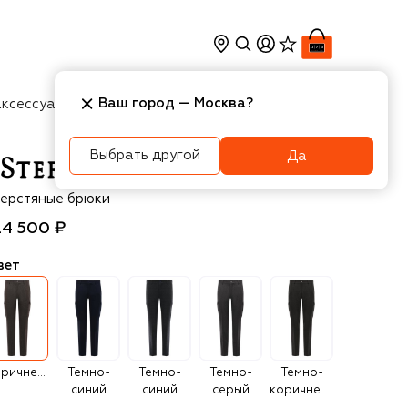
Ваш город —
Москва
?
ксессуары
Косметика
Интерьер
Новости
Выбрать другой
Да
efano Ricci
ерстяные брюки
24 500 ₽
вет
Коричневый
Темно-
Темно-
Темно-
Темно-
синий
синий
серый
коричневый