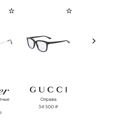
тные
Оправа
Парфюмерная вода
Cobalt Blue (125ml)
34 500 ₽
₽
52 250 ₽