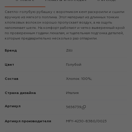
Светло-голубую рубашку с воротником кент раскроили и сшили
вручную из мягкого поплина. Этот материал из длинных тонких
хлопковых волокон хорошо пропускает воздух, а на ощупь
напоминает шелк. На комфорт работают и четко выверенный крой
по проверенным годами лекалам, и тщательная подгонка деталей,
которые предварительно несколько раз отпарили.
Бренд
Zilli
Цвет
Голубой
Состав
Хлопок: 100%;
Страна дизайна
Италия
Артикул
5656739
Артикул производителя
MFY-4230-8380/0023