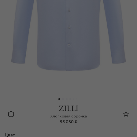
Zilli
Хлопковая сорочка
93 050 ₽
Цвет