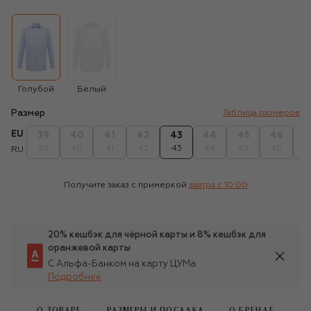
Голубой
Белый
Размер
Таблица размеров
EU
39
40
41
42
43
44
45
46
4
39
40
41
42
43
44
45
46
4
RU
Получите заказ с примеркой
завтра c 10:00
20% кешбэк для чёрной карты и 8% кешбэк для
оранжевой карты
С Альфа-Банком на карту ЦУМа
Подробнее
О ТОВАРЕ
РАЗМЕРЫ И ПОСАДКА
О БРЕНДЕ