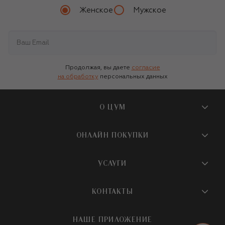
Женское
Мужское
Продолжая, вы даете
согласие
на обработку
персональных данных
О ЦУМ
О магазине
ОНЛАЙН ПОКУПКИ
Новости и события
Вопросы и ответы
УСЛУГИ
Бутики и ПВЗ ЦУМ
Мобильное приложение
Контакты
Шопинг-сервисы
КОНТАКТЫ
Доставка
Наша история
Шопинг со стилистом ЦУМ
Обмен и возврат
+7 495 933 73 00
Карьера
НАШЕ ПРИЛОЖЕНИЕ
Подарочная карта