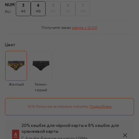
NUM
3
4
5
6
7
46
48
50
52
54
RU
Получите заказ
завтра c 12:00
Цвет
Желтый
Темно-
серый
10% бонусов за первую покупку
Подробнее
20% кешбэк для чёрной карты и 8% кешбэк для
оранжевой карты
С Альфа-Банком на карту ЦУМа