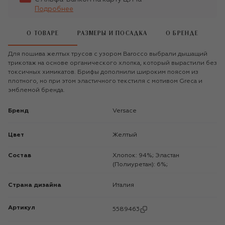
Подробнее
О ТОВАРЕ
РАЗМЕРЫ И ПОСАДКА
О БРЕНДЕ
Для пошива желтых трусов с узором Barocco выбрали дышащий
трикотаж на основе органического хлопка, который вырастили без
токсичных химикатов. Брифы дополнили широким поясом из
плотного, но при этом эластичного текстиля с мотивом Greca и
эмблемой бренда.
Бренд
Versace
Цвет
Желтый
Состав
Хлопок: 94%; Эластан
(Полиуретан): 6%;
Страна дизайна
Италия
Артикул
5589463